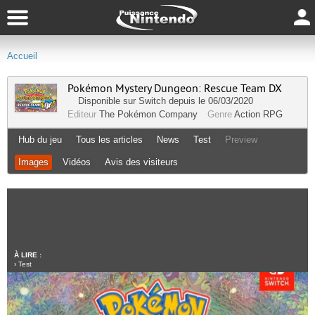
Accueil
Pokémon Mystery Dungeon: Rescue Team DX
Disponible sur
Switch
depuis le 06/03/2020
Editeur
The Pokémon Company
Genre
Action RPG
Hub du jeu
Tous les articles
News
Test
Preview
Images
Vidéos
Avis des visiteurs
À LIRE :
›
Test