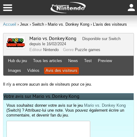
Accueil
› Jeux
› Switch
› Mario vs. Donkey Kong
› L'avis des visiteurs
Mario vs. Donkey Kong
Disponible sur
Switch
depuis le 16/02/2024
Editeur
Nintendo
Genre
Puzzle games
Hub du jeu
Tous les articles
News
Test
Preview
Images
Vidéos
Avis des visiteurs
Il n'y a encore aucun avis de visiteurs pour ce jeu.
Votre avis sur Mario vs. Donkey Kong
Vous souhaitez donner votre avis sur le jeu
Mario vs. Donkey Kong
(Switch) ? Attribuez-lui une note. Vous pouvez également écrire un
commentaire, et devenir fan du jeu.