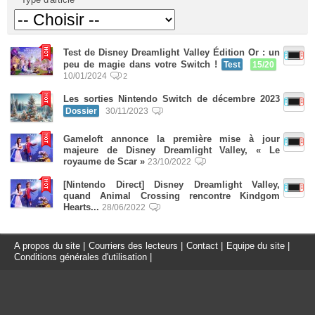
Test de Disney Dreamlight Valley Édition Or : un
peu de magie dans votre Switch !
Test
15/20
10/01/2024
2
Les sorties Nintendo Switch de décembre 2023
Dossier
30/11/2023
Gameloft annonce la première mise à jour
majeure de Disney Dreamlight Valley, « Le
royaume de Scar »
23/10/2022
[Nintendo Direct] Disney Dreamlight Valley,
quand Animal Crossing rencontre Kindgom
Hearts...
28/06/2022
A propos du site
|
Courriers des lecteurs
|
Contact
|
Equipe du site
|
Conditions générales d'utilisation
|