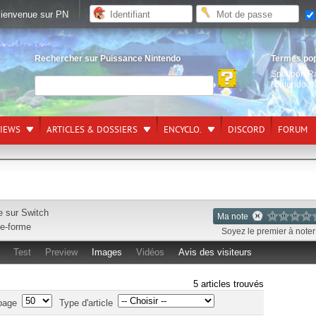
ienvenue sur PN
Rechercher sur Puissance Nintendo
Termes po
Splatoon R
Nintendo S
VIEWS
ARTICLES & DOSSIERS
ENCYCLO.
DISCORD
FORUM
e sur
Switch
Ma note
te-forme
Soyez le premier à noter 
Test
Preview
Images
Vidéos
Avis des visiteurs
5 articles trouvés
page
Type d'article