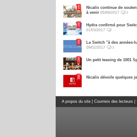
Nicalis continue de souten
à venir
05/09/2017
2
Hydra confirmé pour Switc
01/03/2017
La Switch "à des années-lu
09/02/2017
3
Un petit teasing de 1001 S
Nicalis dévoile quelques jeu
A propos du site
|
Courriers des lecteurs
|