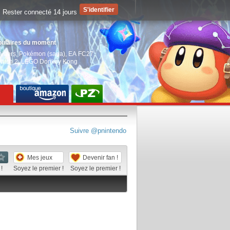
Rester connecté 14 jours
pulaires du moment
aiders
,
Pokémon (saga)
,
EA FC27
,
witch 2
,
LEGO Donkey Kong
Suivre @pnintendo
Mes jeux
Devenir fan !
!
Soyez le premier !
Soyez le premier !