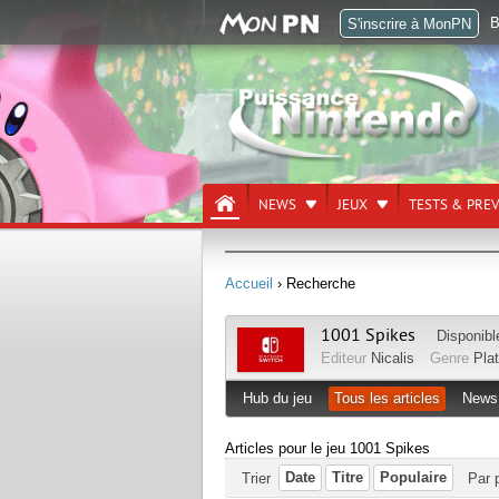
B
S'inscrire à MonPN
NEWS
JEUX
TESTS & PRE
Accueil
› Recherche
1001 Spikes
Disponibl
Editeur
Nicalis
Genre
Pla
Hub du jeu
Tous les articles
News
Articles pour le jeu 1001 Spikes
Date
Titre
Populaire
Trier
Par 