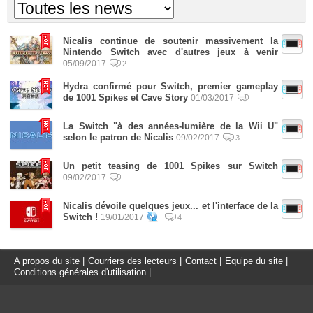
Nicalis continue de soutenir massivement la
Nintendo Switch avec d'autres jeux à venir
05/09/2017
2
Hydra confirmé pour Switch, premier gameplay
de 1001 Spikes et Cave Story
01/03/2017
La Switch "à des années-lumière de la Wii U"
selon le patron de Nicalis
09/02/2017
3
Un petit teasing de 1001 Spikes sur Switch
09/02/2017
Nicalis dévoile quelques jeux... et l'interface de la
Switch !
19/01/2017
4
A propos du site
|
Courriers des lecteurs
|
Contact
|
Equipe du site
|
Conditions générales d'utilisation
|