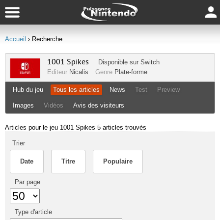
Accueil
› Recherche
1001 Spikes
Disponible sur
Switch
Editeur
Nicalis
Genre
Plate-forme
Hub du jeu
Tous les articles
News
Test
Preview
Images
Vidéos
Avis des visiteurs
Articles pour le jeu 1001 Spikes
5 articles trouvés
Trier
Date
Titre
Populaire
Par page
Type d'article