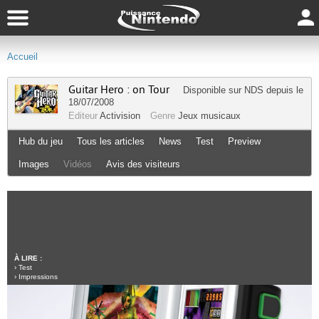
Accueil
Guitar Hero : on Tour
Disponible sur
NDS
depuis le
18/07/2008
Editeur
Activision
Genre
Jeux musicaux
Hub du jeu
Tous les articles
News
Test
Preview
Images
Vidéos
Avis des visiteurs
À LIRE :
›
Test
›
Impressions