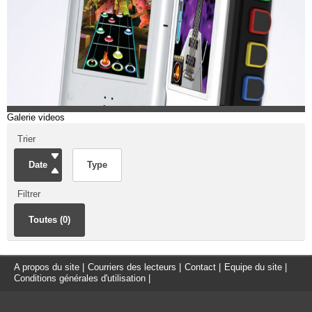
Galerie videos
Trier
Date
Type
Filtrer
Toutes (0)
A propos du site
|
Courriers des lecteurs
|
Contact
|
Equipe du site
|
Conditions générales d'utilisation
|