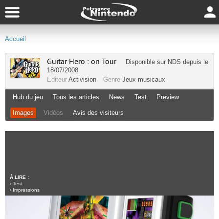
Accueil
Guitar Hero : on Tour
Disponible sur
NDS
depuis le
18/07/2008
Editeur
Activision
Genre
Jeux musicaux
Hub du jeu
Tous les articles
News
Test
Preview
Images
Vidéos
Avis des visiteurs
À LIRE :
›
Test
›
Impressions