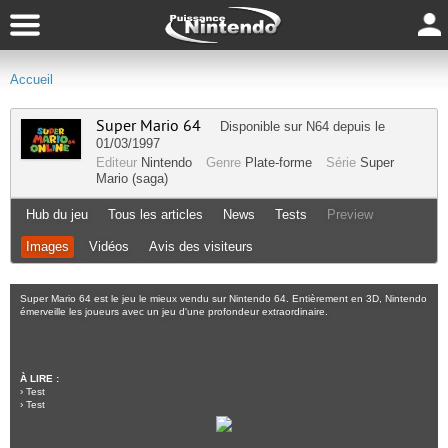
Accueil
Super Mario 64
Disponible sur
N64
depuis le
01/03/1997
Editeur
Nintendo
Genre
Plate-forme
Série
Super
Mario (saga)
Hub du jeu
Tous les articles
News
Tests
Preview
Images
Vidéos
Avis des visiteurs
Super Mario 64 est le jeu le mieux vendu sur Nintendo 64. Entièrement en 3D, Nintendo
émerveille les joueurs avec un jeu d'une profondeur extraordinaire.
À LIRE :
›
Test
›
Test