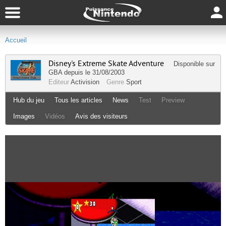
Accueil
Disney's Extreme Skate Adventure
Disponible sur
GBA
depuis le 31/08/2003
Editeur
Activision
Genre
Sport
Hub du jeu
Tous les articles
News
Test
Preview
Images
Vidéos
Avis des visiteurs