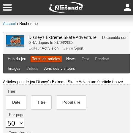
Accueil
› Recherche
Disney's Extreme Skate Adventure
Disponible sur
GBA
depuis le 31/08/2003
Editeur
Activision
Genre
Sport
Hub du jeu
Tous les articles
News
Test
Preview
Images
Vidéos
Avis des visiteurs
Articles pour le jeu Disney's Extreme Skate Adventure
0 article trouvé
Trier
Date
Titre
Populaire
Par page
Type d'article