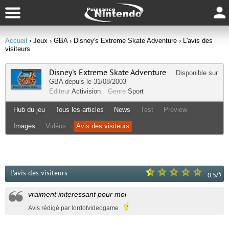
Accueil
› Jeux
› GBA
› Disney's Extreme Skate Adventure
› L'avis des
visiteurs
Disney's Extreme Skate Adventure
Disponible sur
GBA
depuis le 31/08/2003
Editeur
Activision
Genre
Sport
Hub du jeu
Tous les articles
News
Test
Preview
Images
Vidéos
Avis des visiteurs
L'avis des visiteurs
/
5
0.5
vraiment initeressant pour moi
Avis rédigé par lordofvideogame