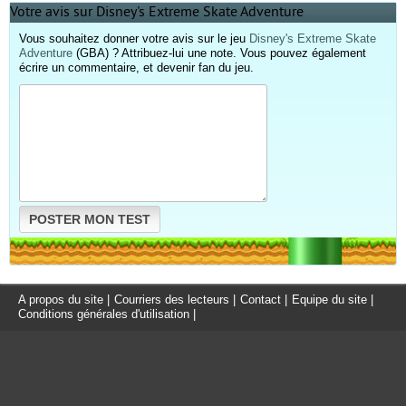
Votre avis sur Disney's Extreme Skate Adventure
Vous souhaitez donner votre avis sur le jeu
Disney's Extreme Skate
Adventure
(GBA) ? Attribuez-lui une note. Vous pouvez également
écrire un commentaire, et devenir fan du jeu.
POSTER MON TEST
A propos du site
|
Courriers des lecteurs
|
Contact
|
Equipe du site
|
Conditions générales d'utilisation
|