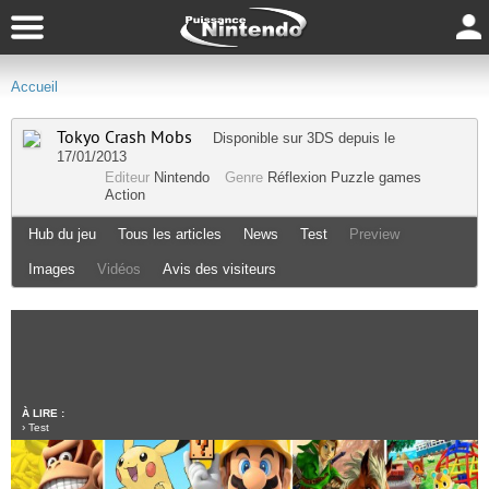
Accueil
Tokyo Crash Mobs
Disponible sur
3DS
depuis le
17/01/2013
Editeur
Nintendo
Genre
Réflexion
Puzzle games
Action
Hub du jeu
Tous les articles
News
Test
Preview
Images
Vidéos
Avis des visiteurs
À LIRE :
›
Test