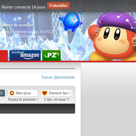
Rester connecté 14 jours
pulaires du moment
aiders
,
Pokémon (saga)
,
EA FC27
,
witch 2
,
LEGO Donkey Kong
Suivre @pnintendo
Mes jeux
Devenir fan !
e
Soyez le premier !
1
fan, et vous ?