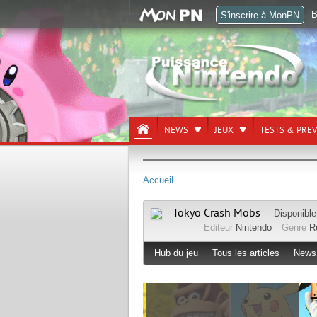
B
S'inscrire à MonPN
NEWS
JEUX
TESTS & PRE
Accueil
Tokyo Crash Mobs
Disponibl
Editeur
Nintendo
Genre
R
Hub du jeu
Tous les articles
News