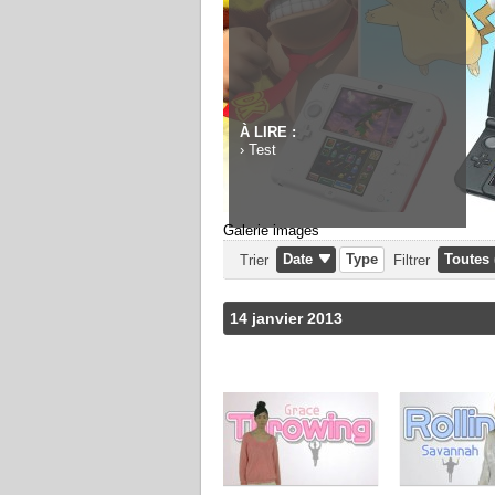
À LIRE :
›
Test
Galerie images
Date
Type
Toutes 
Trier
Filtrer
14 janvier 2013