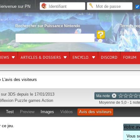
ienvenue sur PN
Rechercher sur Puissance Nintendo
Termes po
Splatoon R
Nintendo S
VIEWS
ARTICLES & DOSSIERS
ENCYCLO.
DISCORD
FORUM
› L'avis des visiteurs
e sur
3DS
depuis le 17/01/2013
Ma note
éflexion
Puzzle games
Action
Moyenne de 5,0 - 1 not
Test
Preview
Images
Vidéos
Avis des visiteurs
r ce jeu.
Votre a
Vous so