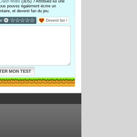
Crash Mobs
(3DS) ? Attribuez-lui une
ous pouvez également écrire un
aire, et devenir fan du jeu.
te
Devenir fan !
TER MON TEST