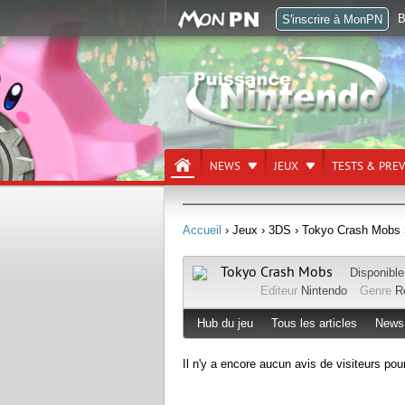
B
S'inscrire à MonPN
NEWS
JEUX
TESTS & PRE
Accueil
› Jeux
› 3DS
› Tokyo Crash Mobs
Tokyo Crash Mobs
Disponibl
Editeur
Nintendo
Genre
R
Hub du jeu
Tous les articles
News
Il n'y a encore aucun avis de visiteurs pou