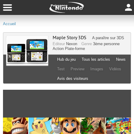
Accueil
Maple Story 3DS
A paraître sur
3DS
Editeur
Nexon
Genre
3ème personne
Action
Plate-forme
Hub du jeu
Tous les articles
News
Test
Preview
Images
Vidéos
Avis des visiteurs