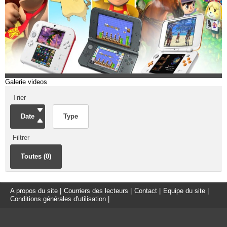
Galerie videos
Trier
Date
Type
Filtrer
Toutes (0)
A propos du site
|
Courriers des lecteurs
|
Contact
|
Equipe du site
|
Conditions générales d'utilisation
|