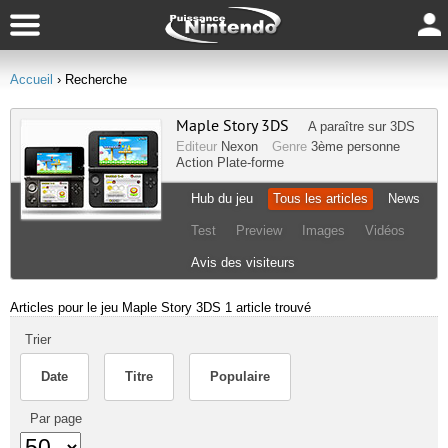
Accueil
› Recherche
Maple Story 3DS
A paraître sur
3DS
Editeur
Nexon
Genre
3ème personne
Action
Plate-forme
Hub du jeu
Tous les articles
News
Test
Preview
Images
Vidéos
Avis des visiteurs
Articles pour le jeu Maple Story 3DS
1 article trouvé
Trier
Date
Titre
Populaire
Par page