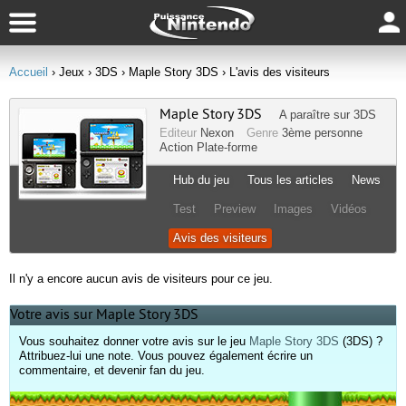
Accueil
› Jeux
› 3DS
› Maple Story 3DS
› L'avis des visiteurs
Maple Story 3DS
A paraître sur
3DS
Editeur
Nexon
Genre
3ème personne
Action
Plate-forme
Hub du jeu
Tous les articles
News
Test
Preview
Images
Vidéos
Avis des visiteurs
Il n'y a encore aucun avis de visiteurs pour ce jeu.
Votre avis sur Maple Story 3DS
Vous souhaitez donner votre avis sur le jeu
Maple Story 3DS
(3DS) ?
Attribuez-lui une note. Vous pouvez également écrire un
commentaire, et devenir fan du jeu.