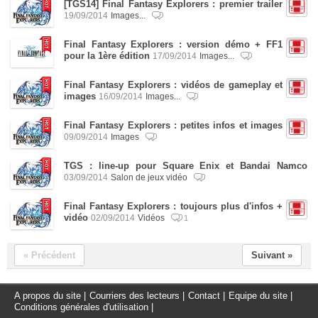
[TGS14] Final Fantasy Explorers : premier trailer
19/09/2014
Images...
Final Fantasy Explorers : version démo + FF1
pour la 1ère édition
17/09/2014
Images...
Final Fantasy Explorers : vidéos de gameplay et
images
16/09/2014
Images...
Final Fantasy Explorers : petites infos et images
09/09/2014
Images
TGS : line-up pour Square Enix et Bandai Namco
03/09/2014
Salon de jeux vidéo
Final Fantasy Explorers : toujours plus d'infos +
vidéo
02/09/2014
Vidéos
1
« Précédent
Suivant »
A propos du site
|
Courriers des lecteurs
|
Contact
|
Equipe du site
|
Conditions générales d'utilisation
|