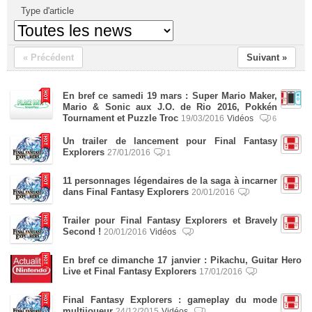
Type d'article
« Précédent
Suivant »
En bref ce samedi 19 mars : Super Mario Maker,
Mario & Sonic aux J.O. de Rio 2016, Pokkén
Tournament et Puzzle Troc
19/03/2016
Vidéos
6
Un trailer de lancement pour Final Fantasy
Explorers
27/01/2016
1
11 personnages légendaires de la saga à incarner
dans Final Fantasy Explorers
20/01/2016
Trailer pour Final Fantasy Explorers et Bravely
Second !
20/01/2016
Vidéos
En bref ce dimanche 17 janvier : Pikachu, Guitar Hero
Live et Final Fantasy Explorers
17/01/2016
Final Fantasy Explorers : gameplay du mode
multijoueur
24/12/2015
Vidéos