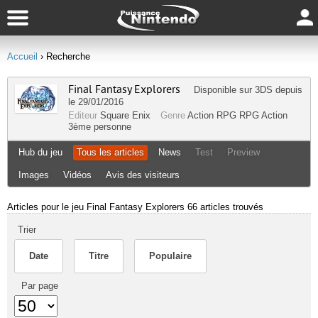
Accueil
› Recherche
Final Fantasy Explorers
Disponible sur
3DS
depuis
le 29/01/2016
Editeur
Square Enix
Genre
Action RPG
RPG
Action
3ème personne
Hub du jeu
Tous les articles
News
Test
Preview
Images
Vidéos
Avis des visiteurs
Articles pour le jeu Final Fantasy Explorers
66 articles trouvés
Trier
Date
Titre
Populaire
Par page