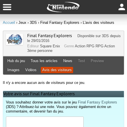
Accueil
› Jeux
› 3DS
› Final Fantasy Explorers
› L'avis des visiteurs
Final Fantasy Explorers
Disponible sur
3DS
depuis
le 29/01/2016
Editeur
Square Enix
Genre
Action RPG
RPG
Action
3ème personne
Hub du jeu
Tous les articles
News
Test
Preview
Images
Vidéos
Avis des visiteurs
Il n'y a encore aucun avis de visiteurs pour ce jeu.
Votre avis sur Final Fantasy Explorers
Vous souhaitez donner votre avis sur le jeu
Final Fantasy Explorers
(3DS) ? Attribuez-lui une note. Vous pouvez également écrire un
commentaire, et devenir fan du jeu.