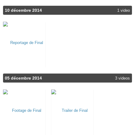
10 décembre 2014
1 video
05 décembre 2014
3 videos