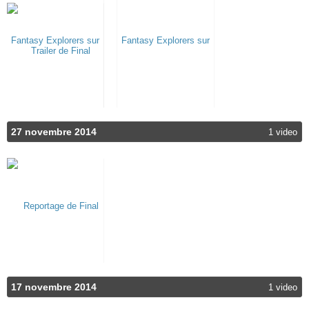
27 novembre 2014
1 video
17 novembre 2014
1 video