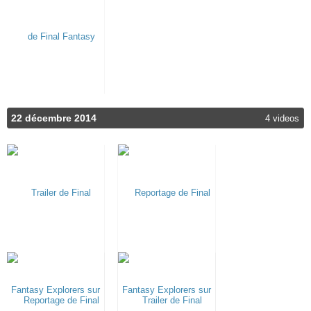
22 décembre 2014
4 videos