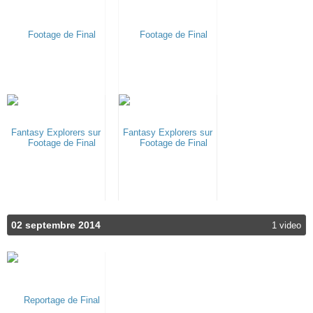
02 septembre 2014
1 video