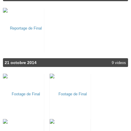
21 octobre 2014
9 videos