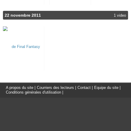
22 novembre 2011
1 video
A propos du site
|
Courriers des lecteurs
|
Contact
|
Equipe du site
|
Conditions générales d'utilisation
|