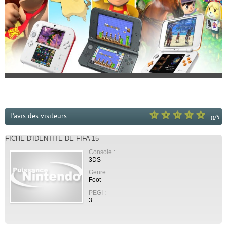
L'avis des visiteurs
/
5
0
FICHE D'IDENTITÉ DE FIFA 15
Console :
3DS
Genre :
Foot
PEGI :
3+