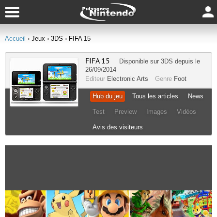
Accueil
› Jeux
› 3DS
› FIFA 15
FIFA 15
Disponible sur
3DS
depuis le
26/09/2014
Editeur
Electronic Arts
Genre
Foot
Hub du jeu
Tous les articles
News
Test
Preview
Images
Vidéos
Avis des visiteurs