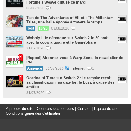
Fortune's Weave diffusé ce mardi
03/08/2026
Test de The Adventures of Elliot : The Millenium
Tales, une belle épopée à travers le temps
Test
16/20
03/08/2026
Wobbly Life débarque sur Switch 2 le 20 août
avec la coop à quatre et le GameShare
31/07/2026
[Rappel] Abonnez-vous à Warp Zone, la newsletter de
PN
Annonce
31/07/2026
Internet
1
Ocarina of Time sur Switch 2 : le remake reçoit
sa classification, sa date fait le buzz à cause des
amiibo
31/07/2026
1
A propos du site
|
Courriers des lecteurs
|
Contact
|
Equipe du site
|
Conditions générales d'utilisation
|