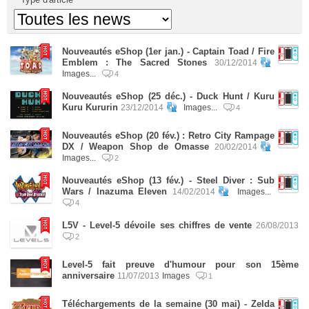
Nouveautés eShop (1er jan.) - Captain Toad / Fire
Emblem : The Sacred Stones
30/12/2014
Images...
4
Nouveautés eShop (25 déc.) - Duck Hunt / Kuru
Kuru Kururin
23/12/2014
Images...
4
Nouveautés eShop (20 fév.) : Retro City Rampage
DX / Weapon Shop de Omasse
20/02/2014
Images...
2
Nouveautés eShop (13 fév.) - Steel Diver : Sub
Wars / Inazuma Eleven
14/02/2014
Images...
4
L5V - Level-5 dévoile ses chiffres de vente
26/08/2013
2
Level-5 fait preuve d'humour pour son 15ème
anniversaire
11/07/2013
Images
1
Téléchargements de la semaine (30 mai) - Zelda