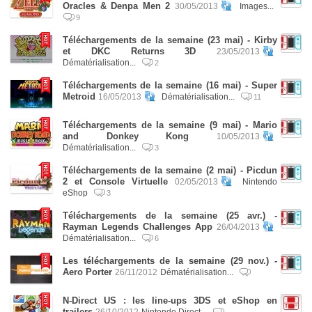
Oracles & Denpa Men 2
30/05/2013
Images...
9
Téléchargements de la semaine (23 mai) - Kirby
et DKC Returns 3D
23/05/2013
Dématérialisation...
2
Téléchargements de la semaine (16 mai) - Super
Metroid
16/05/2013
Dématérialisation...
11
Téléchargements de la semaine (9 mai) - Mario
and Donkey Kong
10/05/2013
Dématérialisation...
3
Téléchargements de la semaine (2 mai) - Picdun
2 et Console Virtuelle
02/05/2013
Nintendo
eShop
3
Téléchargements de la semaine (25 avr.) -
Rayman Legends Challenges App
26/04/2013
Dématérialisation...
6
Les téléchargements de la semaine (29 nov.) -
Aero Porter
26/11/2012
Dématérialisation...
N-Direct US : les line-ups 3DS et eShop en
trailers
26/10/2012
Nintendo Direct...