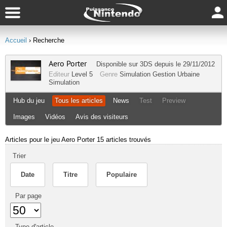
Accueil
› Recherche
Aero Porter
Disponible sur
3DS
depuis le 29/11/2012
Editeur
Level 5
Genre
Simulation Gestion
Urbaine
Simulation
Hub du jeu
Tous les articles
News
Test
Preview
Images
Vidéos
Avis des visiteurs
Articles pour le jeu Aero Porter
15 articles trouvés
Trier
Date
Titre
Populaire
Par page
Type d'article