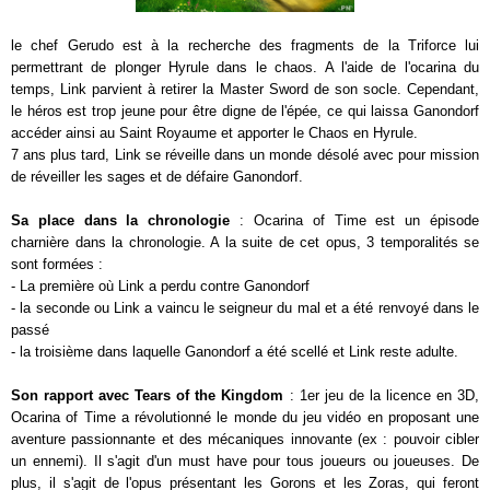
le chef Gerudo est à la recherche des fragments de la Triforce lui
permettrant de plonger Hyrule dans le chaos. A l'aide de l'ocarina du
temps, Link parvient à retirer la Master Sword de son socle. Cependant,
le héros est trop jeune pour être digne de l'épée, ce qui laissa Ganondorf
accéder ainsi au Saint Royaume et apporter le Chaos en Hyrule.
7 ans plus tard, Link se réveille dans un monde désolé avec pour mission
de réveiller les sages et de défaire Ganondorf.
Sa place dans la chronologie
: Ocarina of Time est un épisode
charnière dans la chronologie. A la suite de cet opus, 3 temporalités se
sont formées :
- La première où Link a perdu contre Ganondorf
- la seconde ou Link a vaincu le seigneur du mal et a été renvoyé dans le
passé
- la troisième dans laquelle Ganondorf a été scellé et Link reste adulte.
Son rapport avec Tears of the Kingdom
: 1er jeu de la licence en 3D,
Ocarina of Time a révolutionné le monde du jeu vidéo en proposant une
aventure passionnante et des mécaniques innovante (ex : pouvoir cibler
un ennemi). Il s'agit d'un must have pour tous joueurs ou joueuses. De
plus, il s'agit de l'opus présentant les Gorons et les Zoras, qui feront