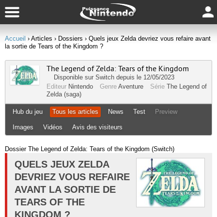
Accueil
› Articles
› Dossiers
› Quels jeux Zelda devriez vous refaire avant
la sortie de Tears of the Kingdom ?
The Legend of Zelda: Tears of the Kingdom
Disponible sur
Switch
depuis le 12/05/2023
Editeur
Nintendo
Genre
Aventure
Série
The Legend of
Zelda (saga)
Hub du jeu
Tous les articles
News
Test
Preview
Images
Vidéos
Avis des visiteurs
Dossier The Legend of Zelda: Tears of the Kingdom (Switch)
QUELS JEUX ZELDA
DEVRIEZ VOUS REFAIRE
AVANT LA SORTIE DE
TEARS OF THE
KINGDOM ?