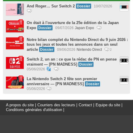
And Roger… Sur Switch 2
Dossier
10/07/2026
On était à l'ouverture de la 25e édition de la Japan
Expo
Dossier
09/07/2026
Japan Expo
Notre bilan complet du Nintendo Direct du 9 juin 2026 :
tous les jeux et toutes les annonces dans un seul
article
Dossier
09/06/2026
Nintendo Direct
2
Switch 2, un an : ce que la rédac de PN en pense
vraiment — [PN MADNESS]
Dossier
05/06/2026
La Nintendo Switch 2 fête son premier
anniversaire — [PN MADNESS]
Dossier
05/06/2026
A propos du site
|
Courriers des lecteurs
|
Contact
|
Equipe du site
|
Conditions générales d'utilisation
|