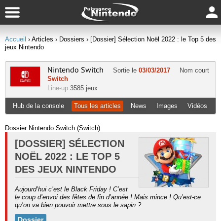
Accueil
› Articles
› Dossiers
› [Dossier] Sélection Noël 2022 : le Top 5 des
jeux Nintendo
Nintendo Switch
Sortie le
03/03/2017
Nom court
Switch
Line-up
3585 jeux
Hub de la console
Tous les articles
News
Images
Vidéos
Dossier Nintendo Switch (Switch)
[DOSSIER] SÉLECTION
NOËL 2022 : LE TOP 5
DES JEUX NINTENDO
Aujourd’hui c’est le Black Friday ! C’est
le coup d’envoi des fêtes de fin d’année ! Mais mince ! Qu’est-ce
qu’on va bien pouvoir mettre sous le sapin ?
Dossier