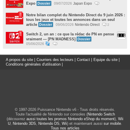
Expo
Dossier
09/07/2026
Japan Expo
Notre bilan complet du Nintendo Direct du 9 juin 2026 :
tous les jeux et toutes les annonces dans un seul
article
Dossier
09/06/2026
Nintendo Direct
2
Switch 2, un an : ce que la rédac de PN en pense
vraiment — [PN MADNESS]
Dossier
05/06/2026
A propos du site
|
Courriers des lecteurs
|
Contact
|
Equipe du site
|
Conditions générales d'utilisation
|
© 1997-2026 Puissance Nintendo v6 - Tous droits réservés.
Toute l'actualité de Nintendo sur consoles (
Nintendo Switch
(découvrez
aussi toutes les promos Nintendo eShop du moment
),
Wii
U
,
Nintendo 3DS
,
Nintendo DS
,
Wii
) et maintenant aussi
sur mobile
.
Tous nos articles