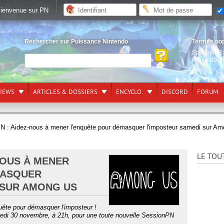
ienvenue sur PN
Rechercher sur Puissance Nintendo
Termes po
Splatoon R
Nintendo S
VIEWS
ARTICLES & DOSSIERS
ENCYCLO.
DISCORD
FORUM
N : Aidez-nous à mener l'enquête pour démasquer l'imposteur samedi sur A
LE TOU
NOUS À MENER
MASQUER
 SUR AMONG US
quête pour démasquer l'imposteur !
di 30 novembre, à 21h, pour une toute nouvelle SessionPN