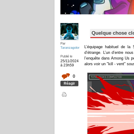
Quelque chose cl
Par
L’équipage habituel de la
Taranzagolor
d’étrange. L’un d’entre nou
Publié le
l’enquête dans Among Us pou
25/11/2024
alors voir un "kill - vent" s
à 23h59
0
Réagir