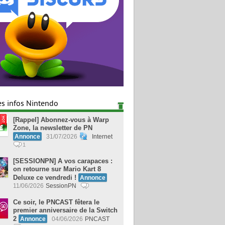
es infos Nintendo
[Rappel] Abonnez-vous à Warp
Zone, la newsletter de PN
Annonce
31/07/2026
Internet
1
[SESSIONPN] A vos carapaces :
on retourne sur Mario Kart 8
Deluxe ce vendredi !
Annonce
11/06/2026
SessionPN
Ce soir, le PNCAST fêtera le
premier anniversaire de la Switch
2
Annonce
04/06/2026
PNCAST