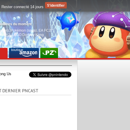
Rester connecté 14 jours
pulaires du moment
aiders
,
Pokémon (saga)
,
EA FC27
,
witch 2
,
LEGO Donkey Kong
mong Us
T DERNIER PNCAST