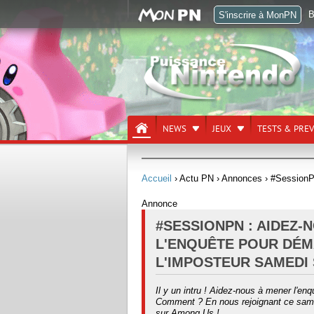
B
S'inscrire à MonPN
NEWS
JEUX
TESTS & PRE
Accueil
› Actu PN
› Annonces
› #SessionP
Annonce
#SESSIONPN : AIDEZ-
L'ENQUÊTE POUR DÉ
L'IMPOSTEUR SAMEDI
Il y un intru ! Aidez-nous à mener l'en
Comment ? En nous rejoignant ce same
sur Among Us !