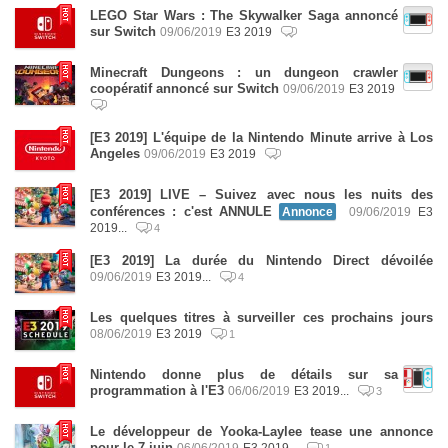
LEGO Star Wars : The Skywalker Saga annoncé
sur Switch
09/06/2019
E3 2019
Minecraft Dungeons : un dungeon crawler
coopératif annoncé sur Switch
09/06/2019
E3 2019
[E3 2019] L'équipe de la Nintendo Minute arrive à Los
Angeles
09/06/2019
E3 2019
[E3 2019] LIVE – Suivez avec nous les nuits des
conférences : c'est ANNULE
Annonce
09/06/2019
E3
2019...
4
[E3 2019] La durée du Nintendo Direct dévoilée
09/06/2019
E3 2019...
4
Les quelques titres à surveiller ces prochains jours
08/06/2019
E3 2019
1
Nintendo donne plus de détails sur sa
programmation à l'E3
06/06/2019
E3 2019...
3
Le développeur de Yooka-Laylee tease une annonce
pour le 7 juin
06/06/2019
E3 2019...