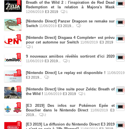
Breath of the Wild 2 : l'inspiration de Red Dead
Redemption et la relation à Majora's Mask
12/06/2019
E3 2019
1
[Nintendo Direct] Panzer Dragoon se remake sur
Switch
11/06/2019
E3 2019...
[Nintendo Direct] Disgaea 4 Complete+ est prévu
pour cet automne sur Switch
11/06/2019
E3 2019
1
9 nouveaux amiibos révélés sortiront d'ici 2020
11/06/2019
E3 2019...
1
[Nintendo Direct] Le replay est disponible !
11/06/2019
E3 2019...
[Nintendo Direct] Une suite pour Zelda: Breath of
the Wild !
11/06/2019
E3 2019
1
[E3 2019] Des infos sur Pokémon Epée et
Bouclier dans le Nintendo Direct
11/06/2019
E3
2019...
2
[E3 2019] La diffusion du Nintendo Direct E3 2019
: c'est ce soir à 18h [Rappel]
11/06/2019
E3 2019