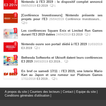
Nintendo à l'E3 2019 : le dispositif complet annoncé
09/05/2019
E3 2019
1
[Conférence Investisseurs] Nintendo présente ses
projets pour l'E3
26/04/2019
Conférence Investisseurs...
0
Les conférences Square Enix et Limited Run Games
durant l'E3 2019 datées
24/04/2019
E3 2019
2
Nintendo ouvre son portail dédié à l'E3 2019
31/03/2019
E3 2019
2
Bethesda Softworks et Ubisoft datent leurs conférences
E3 2019
28/03/2019
E3 2019...
En bref ce samedi 17/11 : l'E3 2019, une loterie Mario
Kart au Japon et une rumeur sur Platinum Games
17/11/2018
E3 2019...
1
A propos du site
|
Courriers des lecteurs
|
Contact
|
Equipe du site
|
Conditions générales d'utilisation
|