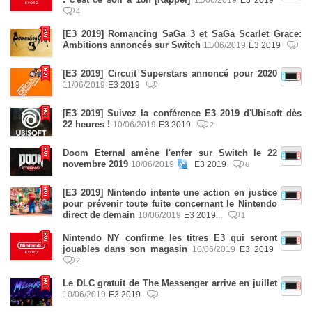
4
[E3 2019] Romancing SaGa 3 et SaGa Scarlet Grace:
Ambitions annoncés sur Switch
11/06/2019
E3 2019
[E3 2019] Circuit Superstars annoncé pour 2020
11/06/2019
E3 2019
[E3 2019] Suivez la conférence E3 2019 d'Ubisoft dès
22 heures !
10/06/2019
E3 2019
2
Doom Eternal amène l'enfer sur Switch le 22
novembre 2019
10/06/2019
E3 2019
6
[E3 2019] Nintendo intente une action en justice
pour prévenir toute fuite concernant le Nintendo
direct de demain
10/06/2019
E3 2019...
1
Nintendo NY confirme les titres E3 qui seront
jouables dans son magasin
10/06/2019
E3 2019
2
Le DLC gratuit de The Messenger arrive en juillet
10/06/2019
E3 2019