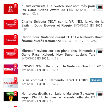
5 jeux exclusifs à la Switch sont nomimés pour
les Game Critics Award de l'E3
26/06/2019
E3
2019...
1
Charlie Scibetta (NOA) sur la VR, l'E3, la vie de la
Switch, Doug Bowser et Reggie
18/06/2019
E3 2019
1
Carton pour Nintendo durant l'E3 : Le Nintendo Direct
énorme succès d'audience
18/06/2019
E3 2019
4
Microsoft revient sur ses plans chez Nintendo :
Game Pass, Xcloud, New Super Lucky's Tale
14/06/2019
E3 2019...
3
PNCAST N°63 : Retour sur le Nintendo Direct E3 2019
12/06/2019
E3 2019...
1
Bilan complet du Nintendo Direct E3 2019
Dossier
12/06/2019
E3 2019...
2
Nombreux détails sur Luigi's Mansion 3 : easter-
eggs, Wii U, femmes et visuels officiels E3
12/06/2019
E3 2019