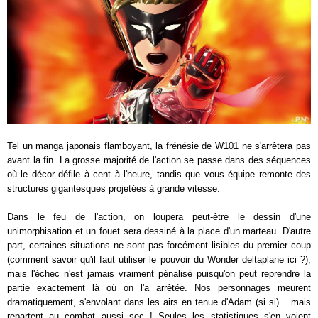
Tel un manga japonais flamboyant, la frénésie de W101 ne s'arrêtera pas
avant la fin. La grosse majorité de l'action se passe dans des séquences
où le décor défile à cent à l'heure, tandis que vous équipe remonte des
structures gigantesques projetées à grande vitesse.
Dans le feu de l'action, on loupera peut-être le dessin d'une
unimorphisation et un fouet sera dessiné à la place d'un marteau. D'autre
part, certaines situations ne sont pas forcément lisibles du premier coup
(comment savoir qu'il faut utiliser le pouvoir du Wonder deltaplane ici ?),
mais l'échec n'est jamais vraiment pénalisé puisqu'on peut reprendre la
partie exactement là où on l'a arrêtée. Nos personnages meurent
dramatiquement, s'envolant dans les airs en tenue d'Adam (si si)... mais
repartent au combat aussi sec ! Seules les statistiques s'en voient