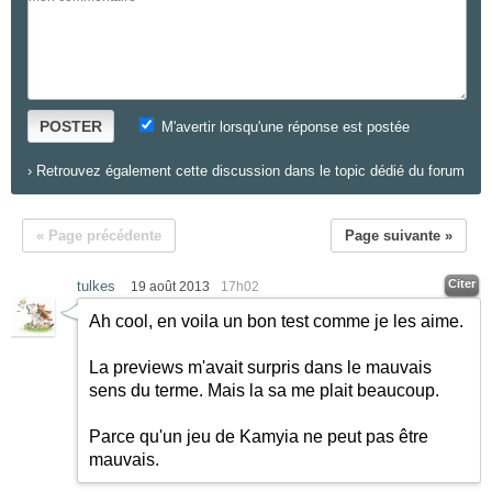
POSTER
M'avertir lorsqu'une réponse est postée
›
Retrouvez également cette discussion dans le topic dédié du forum
« Page précédente
Page suivante »
Citer
tulkes
19 août 2013
17h02
Ah cool, en voila un bon test comme je les aime.
La previews m'avait surpris dans le mauvais
sens du terme. Mais la sa me plait beaucoup.
Parce qu'un jeu de Kamyia ne peut pas être
mauvais.