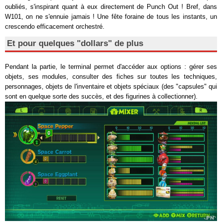
oubliés, s'inspirant quant à eux directement de Punch Out ! Bref, dans
W101, on ne s'ennuie jamais ! Une fête foraine de tous les instants, un
crescendo efficacement orchestré.
Et pour quelques "dollars" de plus
Pendant la partie, le terminal permet d'accéder aux options : gérer ses
objets, ses modules, consulter des fiches sur toutes les techniques,
personnages, objets de l'inventaire et objets spéciaux (des "capsules" qui
sont en quelque sorte des succès, et des figurines à collectionner).