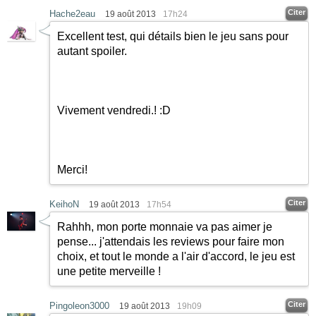
Citer
Hache2eau
19 août 2013
17h24
Excellent test, qui détails bien le jeu sans pour
autant spoiler.
Vivement vendredi.!
:D
Merci!
Citer
KeihoN
19 août 2013
17h54
Rahhh, mon porte monnaie va pas aimer je
pense... j'attendais les reviews pour faire mon
choix, et tout le monde a l'air d'accord, le jeu est
une petite merveille !
Citer
Pingoleon3000
19 août 2013
19h09