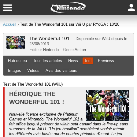
Accueil
› Test de The Wonderful 101 sur Wii U par RYoGA : 18/20
The Wonderful 101
Disponible sur
WiiU
depuis le
23/08/2013
Editeur
Nintendo
Genre
Action
Hub du jeu
Tous les articles
News
Test
Previews
Images
Vidéos
Avis des visiteurs
Test de The Wonderful 101 (WiiU)
HÉROÏQUE THE
WONDERFUL 101 !
Nouvelle licence exclusive de Platinum
Games et Nintendo, The Wonderful 101 a
fait office jusqu'à présent de vilain petit canard dans le line-up sans
surprises de la Wii U. "Un jeu brouillon" semblaient vouloir retenir
les différents avis basés sur de courtes périodes d'essai. Le jeu