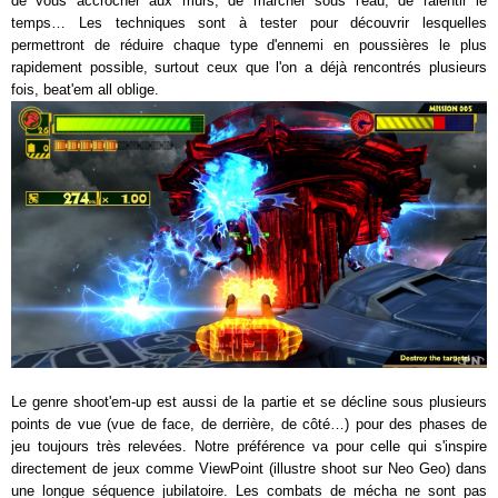
de vous accrocher aux murs, de marcher sous l'eau, de ralentir le
temps… Les techniques sont à tester pour découvrir lesquelles
permettront de réduire chaque type d'ennemi en poussières le plus
rapidement possible, surtout ceux que l'on a déjà rencontrés plusieurs
fois, beat'em all oblige.
Le genre shoot'em-up est aussi de la partie et se décline sous plusieurs
points de vue (vue de face, de derrière, de côté…) pour des phases de
jeu toujours très relevées. Notre préférence va pour celle qui s'inspire
directement de jeux comme ViewPoint (illustre shoot sur Neo Geo) dans
une longue séquence jubilatoire. Les combats de mécha ne sont pas