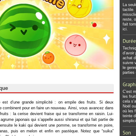
La seul
tactile
misscli
reste, 
fait to
ici.
Durée
Techniq
d’avoir
achat d
suivre 
le genr
parties
Graph
èque
C’est m
les fru
cela s’
est d’une grande simplicité : on empile des fruits. Si deux
Noël ou
 se combinent pour en faire un nouveau. Ainsi, vous avancez dans
où les 
ruits : la cerise devient fraise qui se transforme en raisin. Lui-
teinte d
rume japonais qui s’appelle aussi shiranui et qui fait partie de
simplici
t ensuite le kaki qui devient une pomme, se transforme en poire,
anas, puis en melon et enfin en pastèque. Notez que “suika”
Son