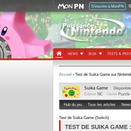
B
S'inscrire à MonPN
NEWS
JEUX
TESTS & PRE
Accueil
› Test de Suika Game sur Nintendo
Suika Game
Disponibl
Editeur
NC
Genre
Puzzle
Hub du jeu
Tous les articles
News
Test de Suika Game (Switch)
TEST DE SUIKA GAME :