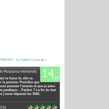
PNCAST - La Switch 2 a un an !
14
 de Puissance Nintendo
/
20
ets la fraise là, elle va
r la pomme. Peut-être que
ussi pousser l’ananas et que je peux
une pastèque… Pardon ? La fin du test
d j’aurai dépassé les 3000.
lité