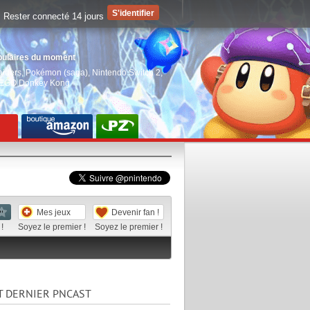
Rester connecté 14 jours
pulaires du moment
aiders
,
Pokémon (saga)
,
Nintendo Switch 2
,
EGO Donkey Kong
Mes jeux
Devenir fan !
!
Soyez le premier !
Soyez le premier !
T DERNIER PNCAST