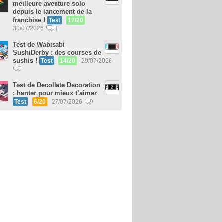
meilleure aventure solo
depuis le lancement de la
franchise !
Test
17/20
30/07/2026
1
Test de Wabisabi
SushiDerby : des courses de
sushis !
Test
14/20
29/07/2026
Test de Decollate Decoration
: hanter pour mieux t’aimer
Test
6/20
27/07/2026