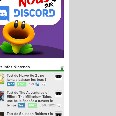
es infos Nintendo
Test de Heave Ho 2 : ne
jamais baisser les bras !
Test
17/20
hier
Test de The Adventures of
Elliot : The Millenium Tales,
une belle épopée à travers le
temps
Test
16/20
03/08/2026
Test de Splatoon Raiders : la