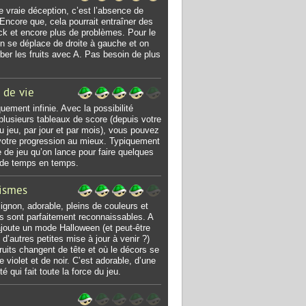
e vraie déception, c’est l’absence de
. Encore que, cela pourrait entraîner des
ck et encore plus de problèmes. Pour le
on se déplace de droite à gauche et on
mber les fruits avec A. Pas besoin de plus
 de vie
uement infinie. Avec la possibilité
 plusieurs tableaux de score (depuis votre
u jeu, par jour et par mois), vous pouvez
votre progression au mieux. Typiquement
e de jeu qu’on lance pour faire quelques
 de temps en temps.
ismes
ignon, adorable, pleins de couleurs et
its sont parfaitement reconnaissables. A
ajoute un mode Halloween (et peut-être
 d’autres petites mise à jour à venir ?)
fruits changent de tête et où le décors se
e violet et de noir. C’est adorable, d’une
té qui fait toute la force du jeu.