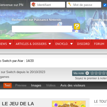
ienvenue sur PN
Rechercher sur Puissance Nintendo
Termes po
Splatoon R
EA FC27
,
L
VIEWS
ARTICLES & DOSSIERS
ENCYCLO.
DISCORD
FORUM
 Switch par Atar : 14/20
e sur
Switch
depuis le 20/10/2023
Ma note
 games
Soyez le premier à noter 
Test
Preview
Images
Vidéos
Avis des visiteurs
LE TOU
 LE JEU DE LA