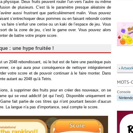
a physique. Deux fruits peuvent rouler l’un vers l’autre ou même
 fusion de plusieurs. C’est là le paramètre presque aléatoire de
avérer aussi frustrant que particulièrement malin. Vous pouvez
 faisant s’entrechoquer deux pommes ou en faisant rebondir contre
 va faire s’enfuir une cerise ou un kaki de l’espace de jeu. Vous
it sort de la zone de jeu, c’est le game over. Vous pouvez alors
nter de battre votre propre score.
que : une hype fruitée !
t un 2048 rebondissant, où le but est de faire une pastèque puis
onner, ce qui aura pour conséquence de nettoyer intégralement
›
Artwor
rder votre score et de pouvoir continuer à le faire monter. Dans
te autant au 2048 qu’à Tetris.
MOTS-C
sions, à supprimer des fruits pour en créer des nouveaux, on se
Console
me qui se veut addictif (et qui l’est). Disponible uniquement en
Nintendo
Game fait partie de ces titres qui n’ont pourtant besoin d’aucun
re. La langue n’a pas d’importance, seul compte le score.