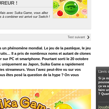
UREUR !
n. Mais avec Suika Game, vous allez
ts à combiner est arrivé sur Switch !
Test suivant
s un phénomène mondial. Le jeu de la pastèque, le jeu
 fruits… Il a pris de nombreux noms et autant de clones
ur sur PC et smartphone. Pourtant sorti le 20 octobre
21 uniquement au Japon, Suika Game a rapidement
les streameurs. Vous l’avez peut-être vu sur vos
L'avis
ous êtes posé la question de la hype ? On vous
Si je m
pousse
ça va a
faire 
? Quan
Jouabi