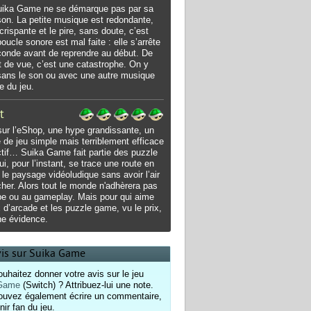
uika Game ne se démarque pas par sa
on. La petite musique est redondante,
crispante et le pire, sans doute, c’est
oucle sonore est mal faite : elle s’arrête
onde avant de reprendre au début. De
t de vue, c’est une catastrophe. On y
sans le son ou avec une autre musique
e du jeu.
t
sur l’eShop, une hype grandissante, un
e de jeu simple mais terriblement efficace
ctif… Suika Game fait partie des puzzle
i, pour l’instant, se trace une route en
 le paysage vidéoludique sans avoir l’air
cher. Alors tout le monde n'adhèrera pas
pe ou au gameplay. Mais pour qui aime
x d’arcade et les puzzle game, vu le prix,
ne évidence.
vis sur Suika Game
uhaitez donner votre avis sur le jeu
 Game
(Switch) ? Attribuez-lui une note.
ouvez également écrire un commentaire,
nir fan du jeu.