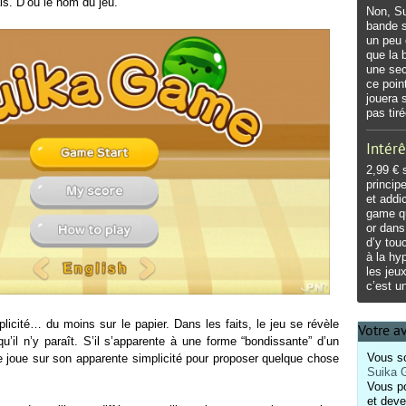
is. D’où le nom du jeu.
Non, S
bande s
un peu 
que la b
une sec
ce poin
jouera 
pas tiré
Intérê
2,99 € 
princip
et addi
game qu
or dans
d’y tou
à la hy
les jeu
c’est u
licité… du moins sur le papier. Dans les faits, le jeu se révèle
Votre a
u’il n’y paraît. S’il s’apparente à une forme “bondissante” d’un
Vous so
joue sur son apparente simplicité pour proposer quelque chose
Suika
Vous p
et deve