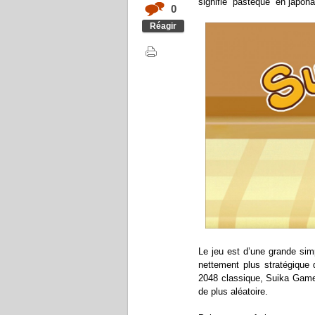
signifie “pastèque” en japona
0
Réagir
Le jeu est d’une grande simp
nettement plus stratégique q
2048 classique, Suika Game 
de plus aléatoire.