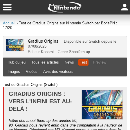
Accueil
› Test de Gradius Origins sur Nintendo Switch par BorisPN :
17/20
Gradius Origins
Disponible sur
Switch
depuis le
07/08/2025
Editeur
Konami
Genre
Shoot'em up
Hub du jeu
Tous les articles
News
Test
Preview
Images
Vidéos
Avis des visiteurs
Test de Gradius Origins (Switch)
GRADIUS ORIGINS :
VERS L'INFINI EST AU-
DELÀ !
Icône des shoot them up des années 80,
90, Gradius nous revient enfin dans une compilation à la hauteur de
sa légende. Développé par M2, Konami poursuit son retour dans le