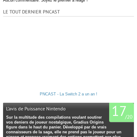
Aucun commentaire. Soyez le premier à réagir !
LE TOUT DERNIER PNCAST
PNCAST - La Switch 2 a un an !
17
L'avis de Puissance Nintendo
/
20
Sur la multitude des compilations voulant soutirer
vos deniers de joueur nostalgique, Gradius Origins
figure dans le haut du panier. Développé par de vrais
connaisseurs de la saga, elle ne prend pas le joueur pour un
pigeon et propose vraiment des options permettant aux plus