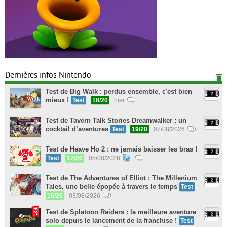
Dernières infos Nintendo
Test de Big Walk : perdus ensemble, c'est bien
mieux !
Test
18/20
hier
Test de Tavern Talk Stories Dreamwalker : un
cocktail d’aventures
Test
19/20
07/08/2026
Test de Heave Ho 2 : ne jamais baisser les bras !
Test
17/20
05/08/2026
Test de The Adventures of Elliot : The Millenium
Tales, une belle épopée à travers le temps
Test
16/20
03/08/2026
Test de Splatoon Raiders : la meilleure aventure
solo depuis le lancement de la franchise !
Test