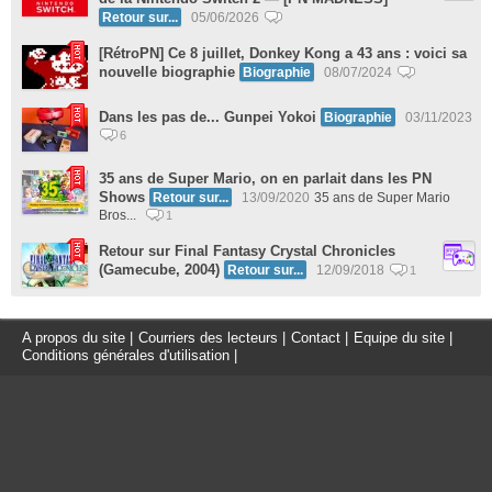
Retour sur...
05/06/2026
[RétroPN] Ce 8 juillet, Donkey Kong a 43 ans : voici sa
nouvelle biographie
Biographie
08/07/2024
Dans les pas de... Gunpei Yokoi
Biographie
03/11/2023
6
35 ans de Super Mario, on en parlait dans les PN
Shows
Retour sur...
13/09/2020
35 ans de Super Mario
Bros...
1
Retour sur Final Fantasy Crystal Chronicles
(Gamecube, 2004)
Retour sur...
12/09/2018
1
A propos du site
|
Courriers des lecteurs
|
Contact
|
Equipe du site
|
Conditions générales d'utilisation
|