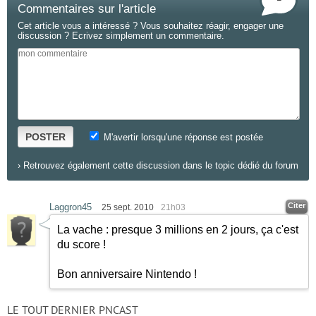
Commentaires sur l'article
Cet article vous a intéressé ? Vous souhaitez réagir, engager une
discussion ? Ecrivez simplement un commentaire.
POSTER
M'avertir lorsqu'une réponse est postée
›
Retrouvez également cette discussion dans le topic dédié du forum
Citer
Laggron45
25 sept. 2010
21h03
La vache : presque 3 millions en 2 jours, ça c'est
du score !
Bon anniversaire Nintendo !
LE TOUT DERNIER PNCAST