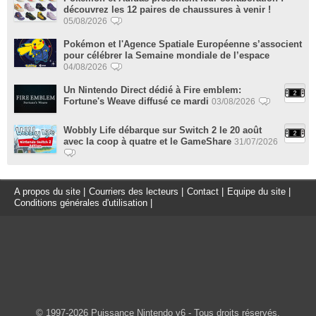
découvrez les 12 paires de chaussures à venir !
05/08/2026
Pokémon et l'Agence Spatiale Européenne s’associent
pour célébrer la Semaine mondiale de l’espace
04/08/2026
Un Nintendo Direct dédié à Fire emblem:
Fortune's Weave diffusé ce mardi
03/08/2026
Wobbly Life débarque sur Switch 2 le 20 août
avec la coop à quatre et le GameShare
31/07/2026
A propos du site
|
Courriers des lecteurs
|
Contact
|
Equipe du site
|
Conditions générales d'utilisation
|
© 1997-2026 Puissance Nintendo v6 - Tous droits réservés.