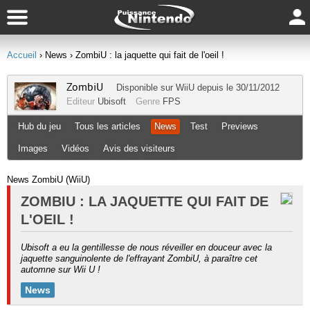
Accueil
› News
› ZombiU : la jaquette qui fait de l'oeil !
ZombiU
Disponible sur
WiiU
depuis le 30/11/2012
Editeur
Ubisoft
Genre
FPS
Hub du jeu
Tous les articles
News
Test
Previews
Images
Vidéos
Avis des visiteurs
News ZombiU (WiiU)
ZOMBIU : LA JAQUETTE QUI FAIT DE
L'OEIL !
Ubisoft a eu la gentillesse de nous réveiller en douceur avec la
jaquette sanguinolente de l'effrayant ZombiU, à paraître cet
automne sur Wii U !
News