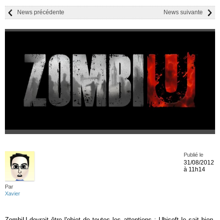
News précédente
News suivante
Publié le
31/08/2012
à 11h14
Par
Xavier
ZombiU devrait être l'objet de toutes les attentions : Ubisoft le sait bien,