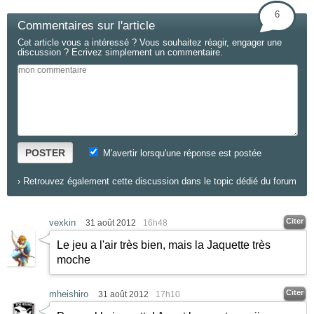
6
Commentaires sur l'article
Cet article vous a intéressé ? Vous souhaitez réagir, engager une
discussion ? Ecrivez simplement un commentaire.
POSTER
M'avertir lorsqu'une réponse est postée
›
Retrouvez également cette discussion dans le topic dédié du forum
Citer
vexkin
31 août 2012
16h48
Le jeu a l'air très bien, mais la Jaquette très
moche
Citer
mheishiro
31 août 2012
17h10