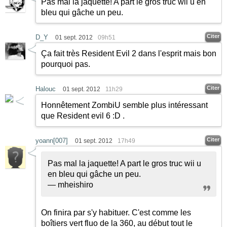
Pas mal la jaquette! A part le gros truc wii u en
bleu qui gâche un peu.
Citer
D_Y
01 sept. 2012
09h51
Ça fait très Resident Evil 2 dans l'esprit mais bon
pourquoi pas.
Citer
Halouc
01 sept. 2012
11h29
Honnêtement ZombiU semble plus intéressant
que Resident evil 6
:D
.
Citer
yoann[007]
01 sept. 2012
17h49
Pas mal la jaquette! A part le gros truc wii u
en bleu qui gâche un peu.
— mheishiro
On finira par s'y habituer. C'est comme les
boîtiers vert fluo de la 360, au début tout le