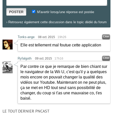
POSTER
M'avertir lorsqu'une réponse est postée
›
Retrouvez également cette discussion dans le topic dédié du forum
Citer
Tonks-ange
08 oct. 2015
19h26
Elle est tellement mal foutue cette application
Citer
Ryfalgoth
09 oct. 2015
17h16
Par contre ce que je remarque de bien chiant sur
le navigateur de la Wii U, c'est qu'il y a quelques
mois encore on pouvait changer la qualité des
vidéos sur Youtube. Maintenant on ne peut plus,
ça se met en HD tout seul sans possibilité de
changer, du coup si t'as une mauvaise co, t'es
baisé.
LE TOUT DERNIER PNCAST