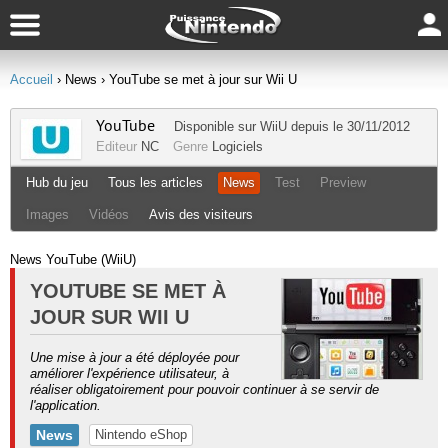
Accueil
› News
› YouTube se met à jour sur Wii U
YouTube
Disponible sur
WiiU
depuis le 30/11/2012
Editeur
NC
Genre
Logiciels
Hub du jeu
Tous les articles
News
Test
Preview
Images
Vidéos
Avis des visiteurs
News YouTube (WiiU)
YOUTUBE SE MET À
JOUR SUR WII U
Une mise à jour a été déployée pour
améliorer l'expérience utilisateur, à
réaliser obligatoirement pour pouvoir continuer à se servir de
l'application.
News
Nintendo eShop