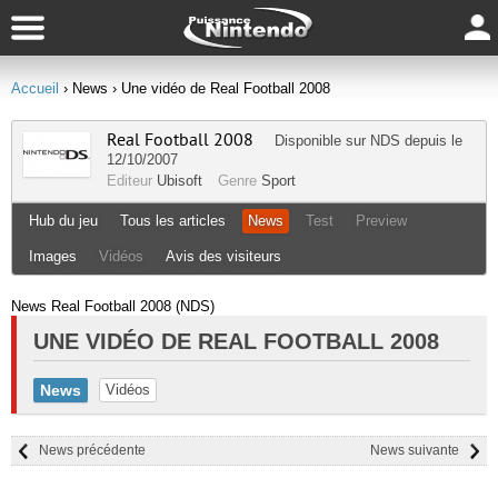
Accueil
› News
› Une vidéo de Real Football 2008
Real Football 2008
Disponible sur
NDS
depuis le
12/10/2007
Editeur
Ubisoft
Genre
Sport
Hub du jeu
Tous les articles
News
Test
Preview
Images
Vidéos
Avis des visiteurs
News Real Football 2008 (NDS)
UNE VIDÉO DE REAL FOOTBALL 2008
News
Vidéos
News précédente
News suivante