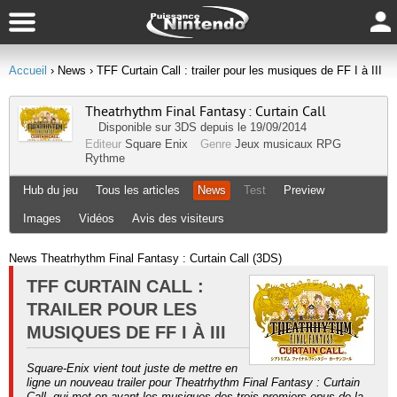
Accueil
› News
› TFF Curtain Call : trailer pour les musiques de FF I à III
Theatrhythm Final Fantasy : Curtain Call
Disponible sur
3DS
depuis le 19/09/2014
Editeur
Square Enix
Genre
Jeux musicaux
RPG
Rythme
Hub du jeu
Tous les articles
News
Test
Preview
Images
Vidéos
Avis des visiteurs
News Theatrhythm Final Fantasy : Curtain Call (3DS)
TFF CURTAIN CALL :
TRAILER POUR LES
MUSIQUES DE FF I À III
Square-Enix vient tout juste de mettre en
ligne un nouveau trailer pour Theatrhythm Final Fantasy : Curtain
Call, qui met en avant les musiques des trois premiers opus de la