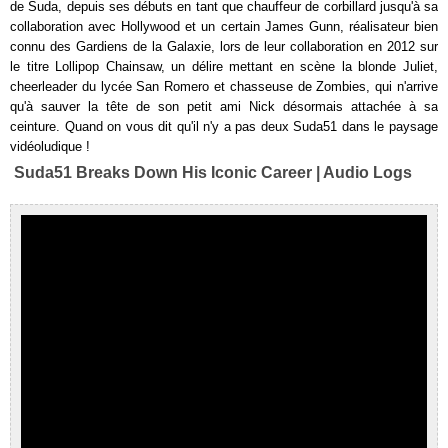
de Suda, depuis ses débuts en tant que chauffeur de corbillard jusqu'à sa
collaboration avec Hollywood et un certain James Gunn, réalisateur bien
connu des Gardiens de la Galaxie, lors de leur collaboration en 2012 sur
le titre Lollipop Chainsaw, un délire mettant en scène la blonde Juliet,
cheerleader du lycée San Romero et chasseuse de Zombies, qui n'arrive
qu'à sauver la tête de son petit ami Nick désormais attachée à sa
ceinture. Quand on vous dit qu'il n'y a pas deux Suda51 dans le paysage
vidéoludique !
Suda51 Breaks Down His Iconic Career | Audio Logs