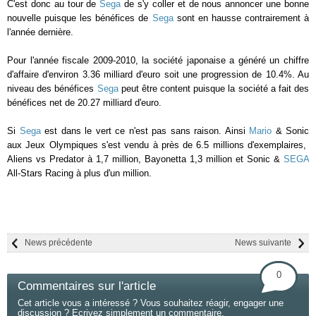
C'est donc au tour de
Sega
de s'y coller et de nous annoncer une bonne
nouvelle puisque les bénéfices de
Sega
sont en hausse contrairement à
l'année dernière.
Pour l'année fiscale 2009-2010, la société japonaise a généré un chiffre
d'affaire d'environ 3.36 milliard d'euro soit une progression de 10.4%. Au
niveau des bénéfices
Sega
peut être content puisque la société a fait des
bénéfices net de 20.27 milliard d'euro.
Si
Sega
est dans le vert ce n'est pas sans raison. Ainsi
Mario
& Sonic
aux Jeux Olympiques s'est vendu à près de 6.5 millions d'exemplaires,
Aliens vs Predator
à 1,7 million,
Bayonetta
1,3 million et
Sonic &
SEGA
All-Stars Racing
à plus d'un million.
News précédente
News suivante
0
Commentaires sur l'article
Cet article vous a intéressé ? Vous souhaitez réagir, engager une
discussion ? Ecrivez simplement un commentaire.