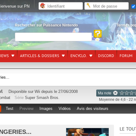
ienvenue sur PN
Rechercher sur Puissance Nintendo
Termes po
Splatoon R
Nintendo S
VIEWS
ARTICLES & DOSSIERS
ENCYCLO.
DISCORD
FORUM
ies...
wl
Disponible sur
Wii
depuis le 27/06/2008
Ma note
ombat
Série
Super Smash Bros.
Moyenne de 4,6 - 22 n
Test
Preview
Images
Vidéos
Avis des visiteurs
LE TOU
NGERIES...