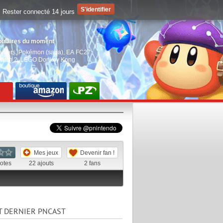
Rester connecté 14 jours
pulaires du moment
aiders
,
Pokémon (saga)
,
EA FC27
,
witch 2
,
LEGO Donkey Kong
Mes jeux
Devenir fan !
otes
22
ajouts
2
fans
T DERNIER PNCAST