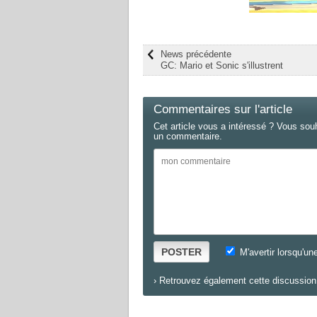
News précédente
GC: Mario et Sonic s'illustrent
Commentaires sur l'article
Cet article vous a intéressé ? Vous sou
un commentaire.
POSTER
M'avertir lorsqu'un
›
Retrouvez également cette discussion 