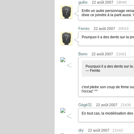
guibs
22 août 2007
18h40
Enfin un autre personnage venant
dixie ce joindre à la parti aussi
Femto
22 août 2007
20h53
Pourquoi il a des dents sur la p
Benn
22 août 2007
21h01
Pourquoi il a des dents sur la
— Femto
c'est ptetre son coup de frime ou
l'occaz' ^^
Gégé31
22 août 2007
21h36
En tout cas, la modélisation des
dry
22 août 2007
21h43