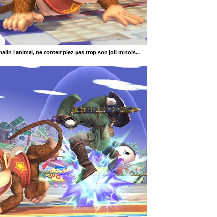
 malin l'animal, ne contemplez pas trop son joli minois...