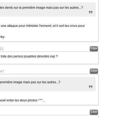
des dents sur la première image mais pas sur les autres...?
 une attaque pour intimider l'ennemi, et il sort les crocs pour
anky
Citer
22
a liste des persos jouables dévoilés svp ?
Citer
h47
 première image mais pas sur les autres...?
cassé entre les deux photos ^^"...
Citer