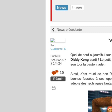
News
Images
News précédente
"A
Par
GuillaumePN
Quoi de neuf aujourd'hui sur l
Publié le
Diddy Kong
pardi ! Le peti
22/08/2007
à 14h24
son tour la bastonnade.
10
Ainsi, c'est muni de son R
bonnes fessées à ses oppo
Réagir
adepte des techniques fantais