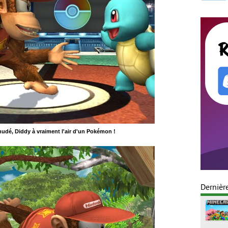
udé, Diddy à vraiment l'air d'un Pokémon !
Dernièr