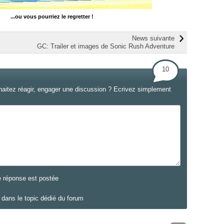
...ou vous pourriez le regretter !
News suivante
GC: Trailer et images de Sonic Rush Adventure
10
haitez réagir, engager une discussion ? Ecrivez simplement
e réponse est postée
dans le topic dédié du forum