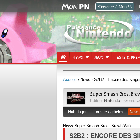
B
S'inscrire à MonPN
NEWS
JEUX
TESTS & PRE
Accueil
› News
› S2B2 : Encore des singer
Super Smash Bros. Bra
Editeur
Nintendo
Genre
C
Hub du jeu
Tous les articles
News
News Super Smash Bros. Brawl (Wii)
S2B2 : ENCORE DES SI