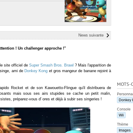
News suivante
ttention ! Un challenger approche !"
e site officiel de
Super Smash Bros. Brawl
? Mais l'apparition de
t singe, ami de
Donkey Kong
et gros mangeur de banane rejoint à
MOTS-C
apido Rocket et de son Kawouetto-Flingue qu'il distribuera de
sants mais sous ses airs stupides se cache un petit malin,
Personna
istes, préparez-vous d' ores et déjà à subir ses singeries !
Donkey 
Console
Wii
Thème
Images