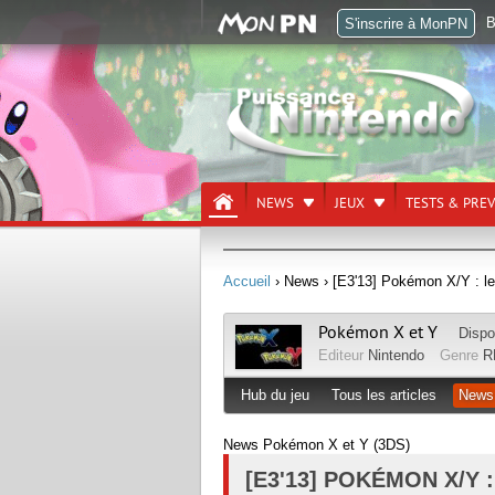
B
S'inscrire à MonPN
NEWS
JEUX
TESTS & PRE
Accueil
› News
› [E3'13] Pokémon X/Y : le
Pokémon X et Y
Dispo
Editeur
Nintendo
Genre
R
Hub du jeu
Tous les articles
News
News Pokémon X et Y (3DS)
[E3'13] POKÉMON X/Y 