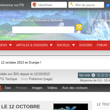
ienvenue sur PN
Rechercher sur Puissance Nintendo
Termes po
Splatoon R
Nintendo S
VIEWS
ARTICLES & DOSSIERS
ENCYCLO.
DISCORD
FORUM
 12 octobre 2013 en Europe !
nible sur
3DS
depuis le 12/10/2013
Ma note
PG Tactique
Série
Pokémon (saga)
Moyenne de 5,0 - 10 n
Test
Preview
Images
Vidéos
Avis des visiteurs
LE TOU
: LE 12 OCTOBRE