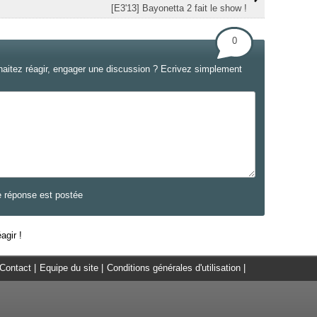
[E3'13] Bayonetta 2 fait le show !
0
haitez réagir, engager une discussion ? Ecrivez simplement
e réponse est postée
agir !
Contact
|
Equipe du site
|
Conditions générales d'utilisation
|