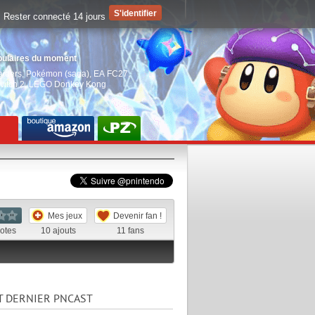
Rester connecté 14 jours
pulaires du moment
aiders
,
Pokémon (saga)
,
EA FC27
,
witch 2
,
LEGO Donkey Kong
Mes jeux
Devenir fan !
otes
10
ajouts
11
fans
T DERNIER PNCAST