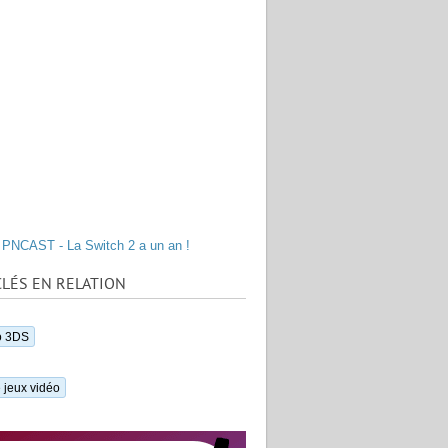
PNCAST - La Switch 2 a un an !
LÉS EN RELATION
o 3DS
 jeux vidéo