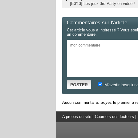
[E3'13] Les jeux 3rd Party en vidéo !
Commentaires sur l'article
Cet article vous a intéressé ? Vous sou
un commentaire.
POSTER
M'avertir lorsqu'un
Aucun commentaire. Soyez le premier à ré
A propos du site
|
Courriers des lecteurs
|