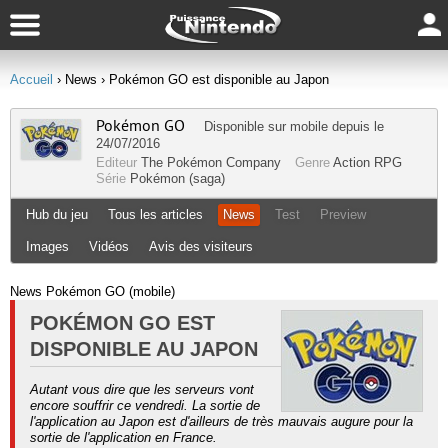
Accueil
› News
› Pokémon GO est disponible au Japon
Pokémon GO
Disponible sur
mobile
depuis le
24/07/2016
Editeur
The Pokémon Company
Genre
Action RPG
Série
Pokémon (saga)
Hub du jeu
Tous les articles
News
Test
Preview
Images
Vidéos
Avis des visiteurs
News Pokémon GO (mobile)
POKÉMON GO EST
DISPONIBLE AU JAPON
Autant vous dire que les serveurs vont
encore souffrir ce vendredi. La sortie de
l'application au Japon est d'ailleurs de très mauvais augure pour la
sortie de l'application en France.