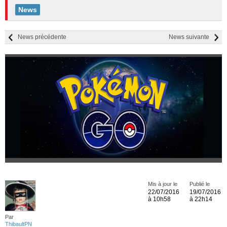
News
News précédente
News suivante
Mis à jour le
Publié le
22/07/2016
19/07/2016
à 10h58
à 22h14
Par
ThibaultPN