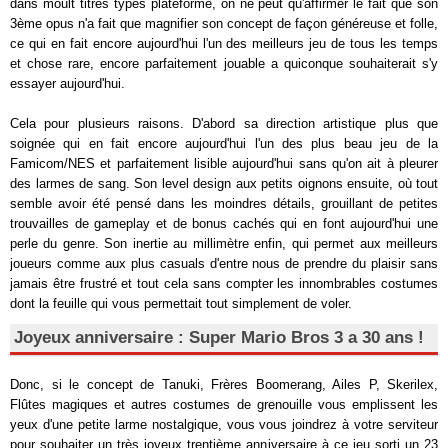
dans moult titres typés plateforme, on ne peut qu'affirmer le fait que son
3ème opus n'a fait que magnifier son concept de façon généreuse et folle,
ce qui en fait encore aujourd'hui l'un des meilleurs jeu de tous les temps
et chose rare, encore parfaitement jouable a quiconque souhaiterait s'y
essayer aujourd'hui.
Cela pour plusieurs raisons. D'abord sa direction artistique plus que
soignée qui en fait encore aujourd'hui l'un des plus beau jeu de la
Famicom/NES et parfaitement lisible aujourd'hui sans qu'on ait à pleurer
des larmes de sang. Son level design aux petits oignons ensuite, où tout
semble avoir été pensé dans les moindres détails, grouillant de petites
trouvailles de gameplay et de bonus cachés qui en font aujourd'hui une
perle du genre. Son inertie au millimètre enfin, qui permet aux meilleurs
joueurs comme aux plus casuals d'entre nous de prendre du plaisir sans
jamais être frustré et tout cela sans compter les innombrables costumes
dont la feuille qui vous permettait tout simplement de voler.
Joyeux anniversaire : Super Mario Bros 3 a 30 ans !
Donc, si le concept de Tanuki, Frères Boomerang, Ailes P, Skerilex,
Flûtes magiques et autres costumes de grenouille vous emplissent les
yeux d'une petite larme nostalgique, vous vous joindrez à votre serviteur
pour souhaiter un très joyeux trentième anniversaire à ce jeu sorti un 23