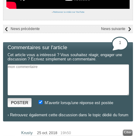
›
Retrouvez la vidéo sur YouTube
News précédente
News suivante
1
Commentaires sur l'article
Cet article vous a intéressé ? Vous souhaitez réagir, engager une
discussion ? Ecrivez simplement un commentaire.
POSTER
M'avertir lorsqu'une réponse est postée
›
Retrouvez également cette discussion dans le topic dédié du forum
Citer
Krusty
25 oct. 2018
19h50