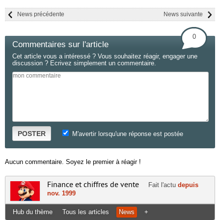
News précédente
News suivante
0
Commentaires sur l'article
Cet article vous a intéressé ? Vous souhaitez réagir, engager une
discussion ? Ecrivez simplement un commentaire.
POSTER
M'avertir lorsqu'une réponse est postée
Aucun commentaire. Soyez le premier à réagir !
Finance et chiffres de vente
Fait l'actu
depuis
nov. 1999
Hub du thème
Tous les articles
News
+