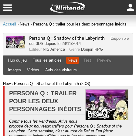
Accueil
› News
› Persona Q : trailer pour les deux personnages inédits
Persona Q : Shadow of the Labyrinth
Disponible
sur
3DS
depuis le 28/11/2014
Editeur
NIS America
Genre
Donjon RPG
Hub du jeu
Tous les articles
News
Test
Preview
Images
Vidéos
Avis des visiteurs
News Persona Q : Shadow of the Labyrinth (3DS)
PERSONA Q : TRAILER
POUR LES DEUX
PERSONNAGES INÉDITS
Comme tous les vendredis, Atlus nous
propose deux nouveaux trailers pour Persona Q : Shadow of the
Labyrinth. Cette semaine, c'est au tour de Rei et Zen (deux
personnages inédits) d'être sous le feu des projecteurs.