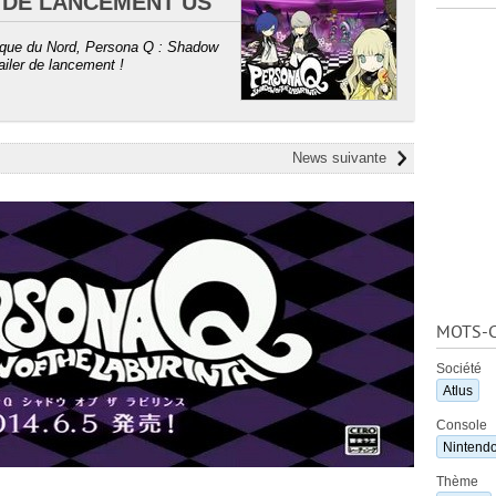
R DE LANCEMENT US
rique du Nord, Persona Q : Shadow
railer de lancement !
News suivante
MOTS-C
Société
Atlus
Console
Nintend
Thème