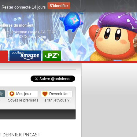
Rester connecté 14 jours
pulaires du moment
aiders
,
Pokémon (saga)
,
EA FC27
,
witch 2
,
LEGO Donkey Kong
Mes jeux
Devenir fan !
e
Soyez le premier !
1
fan, et vous ?
T DERNIER PNCAST