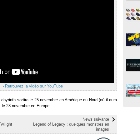
›
Retrouvez la vidéo sur YouTube
abyrinth sortira le 25 novembre en Amérique du Nord (où il aura
et le 28 novembre en Europe.
News suivante
wilight
Legend of Legacy : quelques monstres en
images