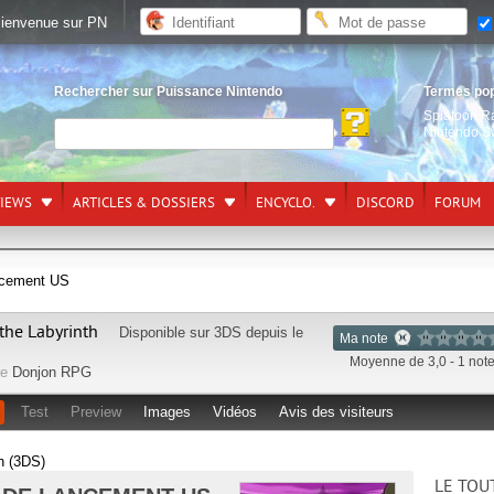
ienvenue sur PN
Rechercher sur Puissance Nintendo
Termes po
Splatoon R
Nintendo S
VIEWS
ARTICLES & DOSSIERS
ENCYCLO.
DISCORD
FORUM
ancement US
the Labyrinth
Disponible sur
3DS
depuis le
Ma note
Moyenne de 3,0 - 1 not
re
Donjon RPG
Test
Preview
Images
Vidéos
Avis des visiteurs
h (3DS)
LE TOU