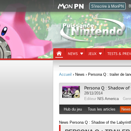
B
S'inscrire à MonPN
NEWS
JEUX
TESTS & PRE
Accueil
› News
› Persona Q : trailer de l
Persona Q : Shadow of 
28/11/2014
Editeur
NIS America
Gen
Hub du jeu
Tous les articles
News
News Persona Q : Shadow of the Labyrint