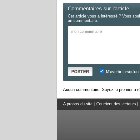
Commentaires sur l'article
Cet article vous a intéressé ? Vous sou
un commentaire.
POSTER
M'avertir lorsqu'un
Aucun commentaire. Soyez le premier à ré
A propos du site
|
Courriers des lecteurs
|