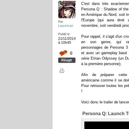
C'est dans très exactemen
Persona Q : Shadow of the 
en Amérique du Nord, soit tr
l'Europe (qui aura droit
Par
novembre, soit vendredi proc
Laurent pn
Publié le
Pour rappel, il s'agit d'un c
21/11/2014
en son genre, qui ra
à 10h45
personnages de Persona 3 
0
et avec un gameplay basé s
série Etrian Odyssey (un D
Réagir
à la première personne).
Afin de préparer cette 
américaine comme il se doit
Pour retrouver toutes les p
!
Voici donc le trailer de lan
Persona Q: Launch Tr