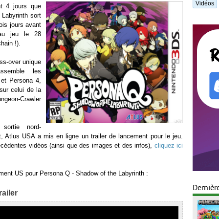
Vidéos
t 4 jours que
Labyrinth sort
ois jours avant
 au jeu le 28
hain !).
ross-over unique
ssemble les
et Persona 4,
ur celui de la
ungeon-Crawler
sortie nord-
, Atlus USA a mis en ligne un trailer de lancement pour le jeu.
récédentes vidéos (ainsi que des images et des infos),
cliquez ici
cement US pour Persona Q - Shadow of the Labyrinth :
Dernièr
ailer