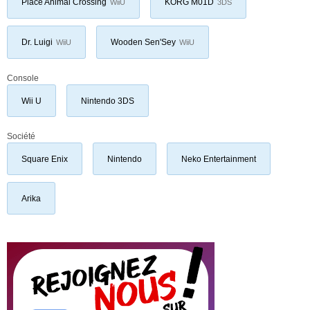
Place Animal Crossing
KORG M01D
WiiU
3DS
Dr. Luigi
Wooden Sen'Sey
WiiU
WiiU
Console
Wii U
Nintendo 3DS
Société
Square Enix
Nintendo
Neko Entertainment
Arika