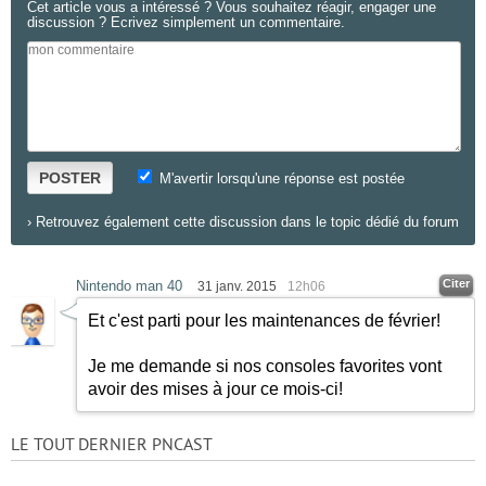
Cet article vous a intéressé ? Vous souhaitez réagir, engager une
discussion ? Ecrivez simplement un commentaire.
POSTER
M'avertir lorsqu'une réponse est postée
›
Retrouvez également cette discussion dans le topic dédié du forum
Citer
Nintendo man 40
31 janv. 2015
12h06
Et c'est parti pour les maintenances de février!
Je me demande si nos consoles favorites vont
avoir des mises à jour ce mois-ci!
LE TOUT DERNIER PNCAST