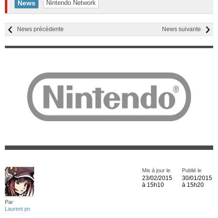
News
Nintendo Network
News précédente
News suivante
Mis à jour le
Publié le
23/02/2015
30/01/2015
à 15h10
à 15h20
Par
Laurent pn