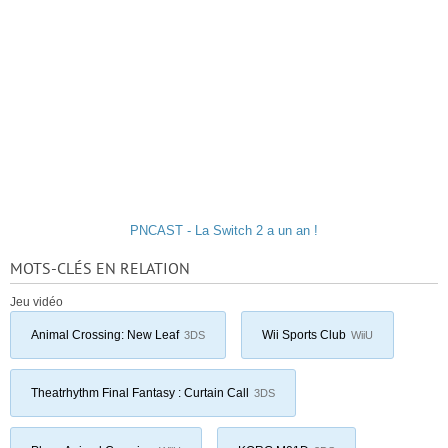
PNCAST - La Switch 2 a un an !
MOTS-CLÉS EN RELATION
Jeu vidéo
Animal Crossing: New Leaf
Wii Sports Club
3DS
WiiU
Theatrhythm Final Fantasy : Curtain Call
3DS