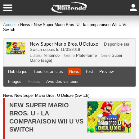
Accueil
› News
› New Super Mario Bros. U - la comparaison Wii U Vs
Switch
New Super Mario Bros. U Deluxe
Disponible sur
Switch
depuis le 11/01/2019
Editeur
Nintendo
Genre
Plate-forme
Série
Super
Mario (saga)
Hub du jeu
Tous les articles
News
Test
Preview
Images
Vidéos
Avis des visiteurs
News New Super Mario Bros. U Deluxe (Switch)
NEW SUPER MARIO
BROS. U - LA
COMPARAISON WII U VS
SWITCH