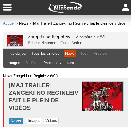
Accueil
› News
› [Maj Trailer] Zangeki no Reginleiv fait le plein de vidéos
Zangeki no Reginleiv
A paraître sur
Wii
Editeur
Nintendo
Genre
Action
Hub du jeu
Tous les articles
News
Test
Preview
Images
Vidéos
Avis des visiteurs
News Zangeki no Reginleiv (Wii)
[MAJ TRAILER]
ZANGEKI NO REGINLEIV
FAIT LE PLEIN DE
VIDÉOS
News
Images
Vidéos