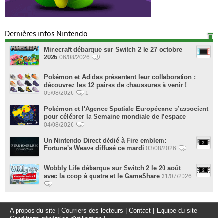
Dernières infos Nintendo
Minecraft débarque sur Switch 2 le 27 octobre
2026
06/08/2026
Pokémon et Adidas présentent leur collaboration :
découvrez les 12 paires de chaussures à venir !
05/08/2026
1
Pokémon et l'Agence Spatiale Européenne s’associent
pour célébrer la Semaine mondiale de l’espace
04/08/2026
Un Nintendo Direct dédié à Fire emblem:
Fortune's Weave diffusé ce mardi
03/08/2026
Wobbly Life débarque sur Switch 2 le 20 août
avec la coop à quatre et le GameShare
31/07/2026
A propos du site
|
Courriers des lecteurs
|
Contact
|
Equipe du site
|