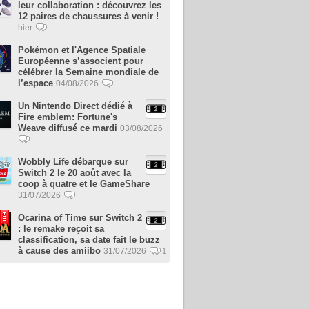
leur collaboration : découvrez les
12 paires de chaussures à venir !
hier
Pokémon et l'Agence Spatiale
Européenne s’associent pour
célébrer la Semaine mondiale de
l’espace
04/08/2026
Un Nintendo Direct dédié à
Fire emblem: Fortune's
Weave diffusé ce mardi
03/08/2026
Wobbly Life débarque sur
Switch 2 le 20 août avec la
coop à quatre et le GameShare
31/07/2026
Ocarina of Time sur Switch 2
: le remake reçoit sa
classification, sa date fait le buzz
à cause des amiibo
31/07/2026
1