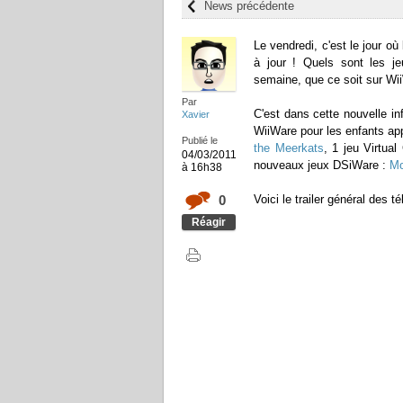
News précédente
Le vendredi, c'est le jour o
à jour ! Quels sont les je
semaine, que ce soit sur Wi
Par
C'est dans cette nouvelle in
Xavier
WiiWare pour les enfants a
Publié le
the Meerkats
, 1 jeu Virtua
04/03/2011
nouveaux jeux DSiWare :
Mo
à 16h38
0
Voici le trailer général des
Réagir