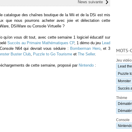
News suivante
ù le catalogue des chaînes boutique de la Wii et de la DSi est mis
ux que nous pourrons acheter avec joie et délectation cette
iWare, DSiWare ou Console Virtuelle ?
fo qu'on vous dit tout, avec cette semaine 1 logiciel éducatif sur
ppelé
Succès au Primaire Mathématiques CP
, 1 démo du jeu
Lead
l Console N64 qui devrait vous séduire :
Bomberman Hero
, et 3
MOTS-C
nster Buster Club
,
Puzzle to Go Tourisme
et
The Seller
.
Jeu vidéo
 téléchargements de cette semaine, proposé par
Nintendo
:
Lead the
Puzzle t
Monster 
Succès 
Thème
Dématéri
Dématéri
Console
Nintend