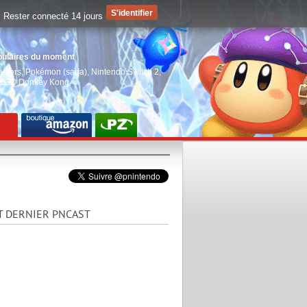
Rester connecté 14 jours
pulaires du moment
aiders
,
Pokémon (saga)
,
Nintendo Switch 2
,
EGO Donkey Kong
T DERNIER PNCAST