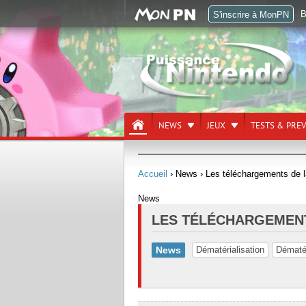
B
S'inscrire à MonPN
NEWS
JEUX
TESTS & PRE
Accueil
› News
› Les téléchargements de 
News
LES TÉLÉCHARGEMENT
News
Dématérialisation
Dématér