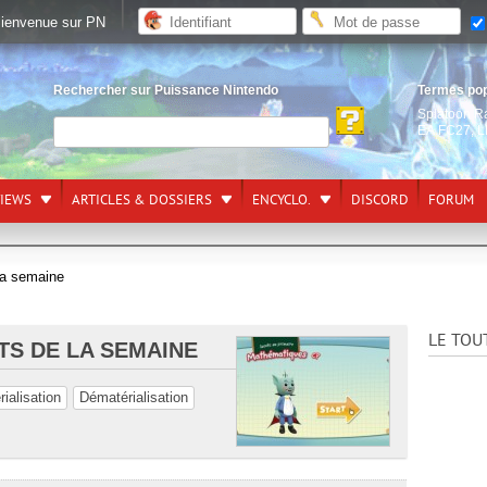
ienvenue sur PN
Rechercher sur Puissance Nintendo
Termes po
Splatoon R
EA FC27
,
L
VIEWS
ARTICLES & DOSSIERS
ENCYCLO.
DISCORD
FORUM
la semaine
LE TOU
S DE LA SEMAINE
ialisation
Dématérialisation