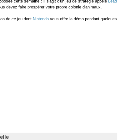
osée cette semaine : il s'agit d'un jeu de stratégie appelé
Lead
ous devez faire prospérer votre propre colonie d'animaux.
ion de ce jeu dont
Nintendo
vous offre la démo pendant quelques
elle