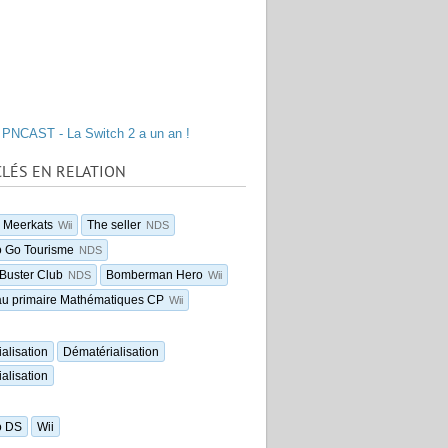
PNCAST - La Switch 2 a un an !
LÉS EN RELATION
 Meerkats
The seller
Wii
NDS
o Go Tourisme
NDS
Buster Club
Bomberman Hero
NDS
Wii
au primaire Mathématiques CP
Wii
alisation
Dématérialisation
alisation
o DS
Wii