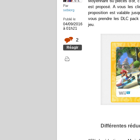
Moyennant 60 pièces d'or, c
Par
est proposé. A vous les cl
sebiorg
proposition est valable jus
vous prendre les DLC pack 
Publié le
04/09/2016
jeu.
à 01h21
2
Réagir
Différentes réduc