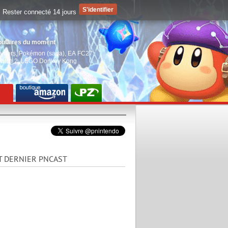
Rester connecté 14 jours
pulaires du moment
aiders
,
Pokémon (saga)
,
EA FC27
,
witch 2
,
LEGO Donkey Kong
T DERNIER PNCAST