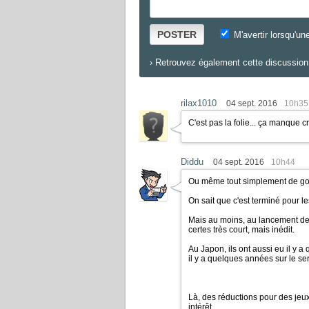
POSTER
M'avertir lorsqu'un
›
Retrouvez également cette discussion 
rilax1010
04 sept. 2016
10h35
C'est pas la folie... ça manque 
Diddu
04 sept. 2016
10h44
Ou même tout simplement de go
On sait que c'est terminé pour le
Mais au moins, au lancement de 
certes très court, mais inédit.
Au Japon, ils ont aussi eu il y a
il y a quelques années sur le s
Là, des réductions pour des jeux
intérêt....