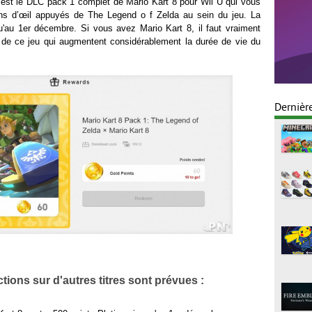
'est le DLC pack 1 complet de Mario Kart 8 pour Wii U qui vous
ins d’œil appuyés de The Legend o f Zelda au sein du jeu. La
qu'au 1er décembre. Si vous avez Mario Kart 8, il faut vraiment
de ce jeu qui augmentent considérablement la durée de vie du
Dernièr
tions sur d'autres titres sont prévues :