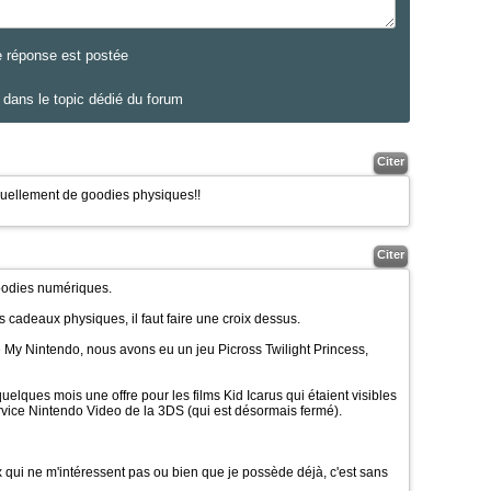
e réponse est postée
dans le topic dédié du forum
Citer
cruellement de goodies physiques!!
Citer
odies numériques.
s cadeaux physiques, il faut faire une croix dessus.
My Nintendo, nous avons eu un jeu Picross Twilight Princess,
 quelques mois une offre pour les films Kid Icarus qui étaient visibles
ervice Nintendo Video de la 3DS (qui est désormais fermé).
 qui ne m'intéressent pas ou bien que je possède déjà, c'est sans