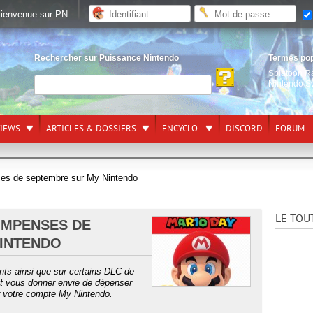
ienvenue sur PN
Rechercher sur Puissance Nintendo
Termes po
Splatoon R
Nintendo S
VIEWS
ARTICLES & DOSSIERS
ENCYCLO.
DISCORD
FORUM
es de septembre sur My Nintendo
LE TOU
OMPENSES DE
NINTENDO
nts ainsi que sur certains DLC de
ait vous donner envie de dépenser
 votre compte My Nintendo.