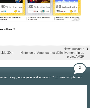
es offres ?
News suivante
Zelda 30th
Nintendo of America met définitivement fin au
projet AM2R
2
haitez réagir, engager une discussion ? Ecrivez simplement