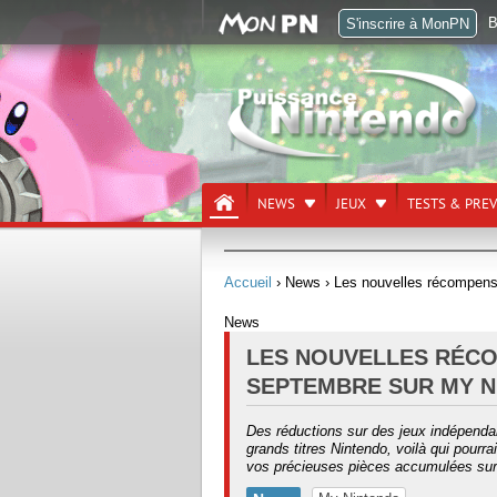
B
S'inscrire à MonPN
NEWS
JEUX
TESTS & PRE
Accueil
› News
› Les nouvelles récompens
News
LES NOUVELLES RÉC
SEPTEMBRE SUR MY 
Des réductions sur des jeux indépenda
grands titres Nintendo, voilà qui pourr
vos précieuses pièces accumulées sur