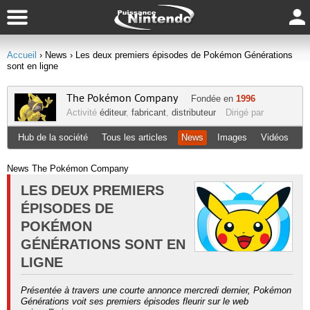
Accueil
› News
› Les deux premiers épisodes de Pokémon Générations
sont en ligne
The Pokémon Company
Fondée en
1996
Activité
éditeur
,
fabricant
,
distributeur
Dirigé par
Hub de la société
Tous les articles
News
Images
Vidéos
News The Pokémon Company
LES DEUX PREMIERS
ÉPISODES DE
POKÉMON
GÉNÉRATIONS SONT EN
LIGNE
Présentée à travers une courte annonce mercredi dernier, Pokémon
Générations voit ses premiers épisodes fleurir sur le web