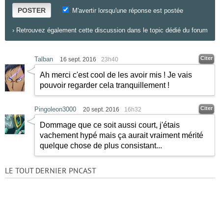
POSTER
M'avertir lorsqu'une réponse est postée
›
Retrouvez également cette discussion dans le topic dédié du forum
Citer
Talban
16 sept. 2016
23h40
Ah merci c'est cool de les avoir mis ! Je vais
pouvoir regarder cela tranquillement !
Citer
Pingoleon3000
20 sept. 2016
16h32
Dommage que ce soit aussi court, j'étais
vachement hypé mais ça aurait vraiment mérité
quelque chose de plus consistant...
LE TOUT DERNIER PNCAST