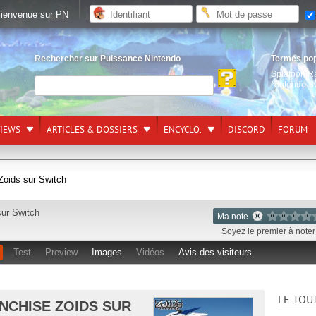
ienvenue sur PN
Rechercher sur Puissance Nintendo
Termes po
Splatoon R
Nintendo S
VIEWS
ARTICLES & DOSSIERS
ENCYCLO.
DISCORD
FORUM
 Zoids sur Switch
sur
Switch
Ma note
Soyez le premier à noter 
Test
Preview
Images
Vidéos
Avis des visiteurs
LE TOU
NCHISE ZOIDS SUR