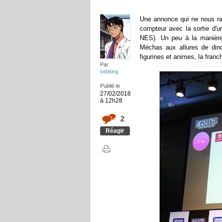
Une annonce qui ne nous raj
compteur avec la sortie d'u
NES). Un peu à la manièr
Méchas aux allures de dino
figurines et animes, la franc
Par
sebiorg
Publié le
27/02/2018
à 12h28
2
Réagir