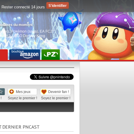
Rester connecté 14 jours
pulaires du moment
aiders
,
Pokémon (saga)
,
EA FC27
,
witch 2
,
LEGO Donkey Kong
Mes jeux
Devenir fan !
!
Soyez le premier !
Soyez le premier !
T DERNIER PNCAST