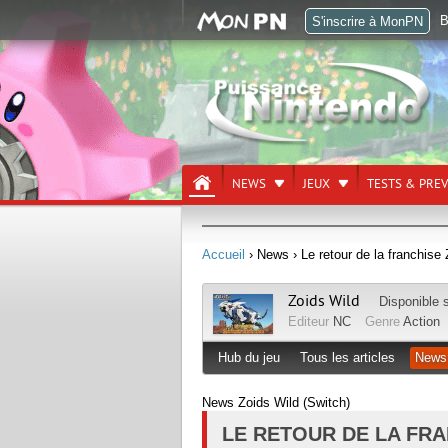
B
S'inscrire à MonPN
NEWS
JEUX
TESTS & PRE
Accueil
› News
› Le retour de la franchise
Zoids Wild
Disponible 
Editeur
NC
Genre
Action
Hub du jeu
Tous les articles
News
News Zoids Wild (Switch)
LE RETOUR DE LA FRA